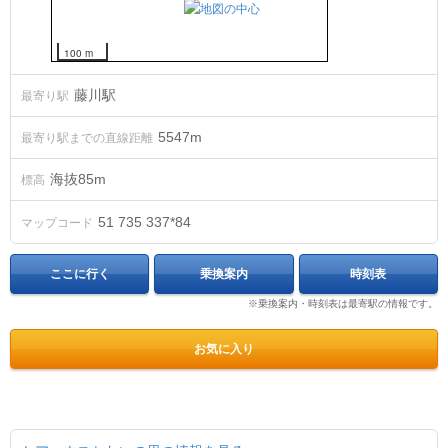
100 m
藤川駅
最寄り駅
5547m
最寄り駅までの直線距離
海抜
85
m
標高
51 735 337*84
マップコード
ここに行く
乗換案内
時刻表
※乗換案内・時刻表は最寄駅の情報です。
お気に入り