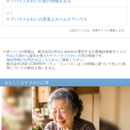
ケアハウスかわいの里の情報を見る
タグ
ケアハウスかわいの里
老人ホーム
ケアハウス
上記のリンクは、外部サイトに移動します。
※本ページの情報は、株式会社LIFULL seniorが運営する介護施設検索サイト
LI
FULL介護
から提供を受けた
ケアハウスかわいの里
の情報です。
施設情報のお問合せはこちら
からご連絡ください。
株式会社ONE COMPATH（ワン・コンパス）はこの情報に基づいて生じた損
害についての責任を負いません。
あなたにおすすめの記事