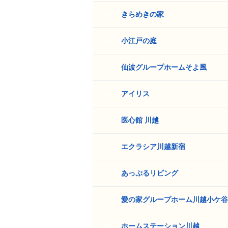
きらめきの家
10
小江戸の庭
11
仙波グループホームそよ風
12
アイリス
13
医心館 川越
14
エクラシア川越新宿
15
あっぷるリビング
16
愛の家グループホーム川越小ケ谷
17
ホームステーション川越
18