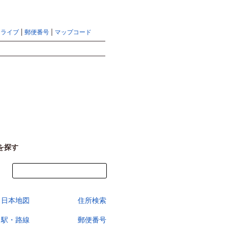
地図検索ならマピオントップ
ヘルプ
サイトマップ
ドライブ
郵便番号
マップコード
検索
を探す
今すぐ地図を見る
日本地図
住所検索
駅・路線
郵便番号