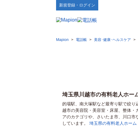
新規登録・ログイン
Mapion
>
電話帳
>
美容･健康･ヘルスケア
>
埼玉県川越市の有料老人ホー
的場駅、南大塚駅など最寄り駅で絞り
越市の美容院・美容室・床屋、整体・
アのカテゴリや、さいたま市、川口市
しています。
埼玉県の有料老人ホーム