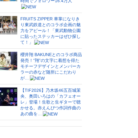
時間でフォロワー16.4万人
FRUITS ZIPPER 車掌になりき
り東武鉄道とのコラボ企画の魅
力をアピール！「東武動物公園
に貼ったステッカーはぜひ探し
て！」
櫻井翔 BAKUNEとのコラボ商品
発売！“翔”の文字に着想を得た
モチーフデザインとメンバーカ
ラーの赤など随所にこだわり
が…
【TIF2026】乃木坂46五百城茉
央、奥田いろはの「カフェオー
レ」登場！生歌と生ギターで聴
かせる。赤えんぴつ作詞作曲の
あの曲を…