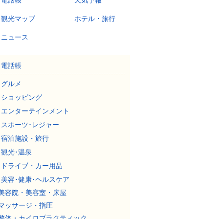
電話帳
天気予報
観光マップ
ホテル・旅行
ニュース
電話帳
グルメ
ショッピング
エンターテインメント
スポーツ･レジャー
宿泊施設・旅行
観光･温泉
ドライブ・カー用品
美容･健康･ヘルスケア
美容院・美容室・床屋
マッサージ・指圧
整体・カイロプラクティック