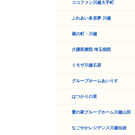
ココファン川越大手町
1
ふれあい多居夢 川越
2
蔵の町・川越
3
介護医療院 埼玉病院
4
ミモザ川越石原
5
グループホームあいりす
6
はつかりの里
7
愛の家グループホーム川越山田
8
なごやかレジデンス川越仙波
9