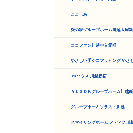
ここしあ
19
愛の家グループホーム川越大塚新
20
ココファン川越中台元町
21
やさしい手シニアリビング やさ
22
J’sハウス 川越新宿
23
ＡＬＳＯＫグループホーム川越新
24
グループホームソラスト川越
25
スマイリングホーム メディス川
26