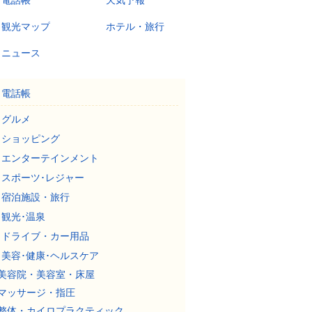
電話帳
天気予報
観光マップ
ホテル・旅行
ニュース
電話帳
グルメ
ショッピング
エンターテインメント
スポーツ･レジャー
宿泊施設・旅行
観光･温泉
ドライブ・カー用品
美容･健康･ヘルスケア
美容院・美容室・床屋
マッサージ・指圧
整体・カイロプラクティック