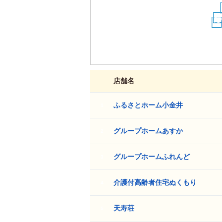
19
15
16
21
店舗名
ふるさとホーム小金井
1
グループホームあすか
2
グループホームふれんど
3
介護付高齢者住宅ぬくもり
4
天寿荘
5