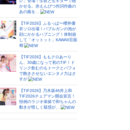
レ」登場！生歌と生ギターで聴
かせる。赤えんぴつ作詞作曲の
あの曲を…
【TIF2026】ふるっぱー櫻井優
衣ソロ出場！バブルガンの泡が
顔にかかるハプニング！体制崩
して「オットット」KAWAII百面
相
【TIF2026】ももクロあーり
ん、30歳になって初のTIF！ド
リンク飲むのもトークとパフォ
で飽きさせないエンタメ力はさ
すが
【TIF2026】乃木坂46井上和
TIF2026チェアマン開会宣言！
恒例のラジオ体操で和ちゃんの
動きが怪しく疑惑が…