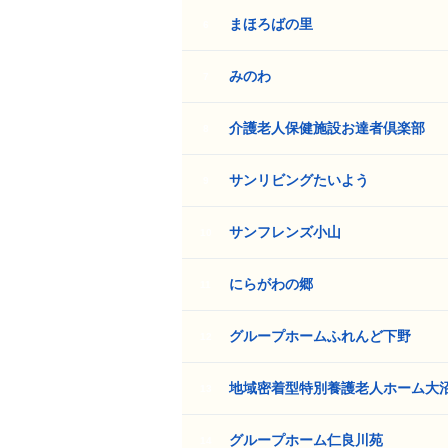
まほろばの里
6
みのわ
7
介護老人保健施設お達者倶楽部
8
サンリビングたいよう
9
サンフレンズ小山
10
にらがわの郷
11
グループホームふれんど下野
12
地域密着型特別養護老人ホーム大
13
グループホーム仁良川苑
14