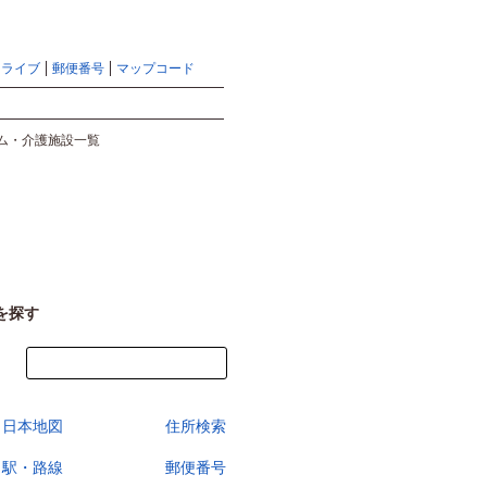
地図検索ならマピオントップ
ヘルプ
サイトマップ
ドライブ
郵便番号
マップコード
検索
ム・介護施設一覧
を探す
今すぐ地図を見る
日本地図
住所検索
駅・路線
郵便番号