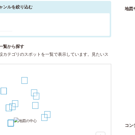
ャンルを絞り込む
地図
一覧から探す
設カテゴリのスポットを一覧で表示しています。見たいス
20
6
7
12
8
4
5
1
18
2
14
11
17
3
コン