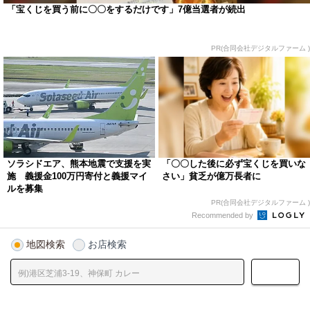
「宝くじを買う前に〇〇をするだけです」7億当選者が続出
PR(合同会社デジタルファーム )
ソラシドエア、熊本地震で支援を実
「〇〇した後に必ず宝くじを買いな
施 義援金100万円寄付と義援マイ
さい」貧乏が億万長者に
ルを募集
PR(合同会社デジタルファーム )
Recommended by
地図検索
お店検索