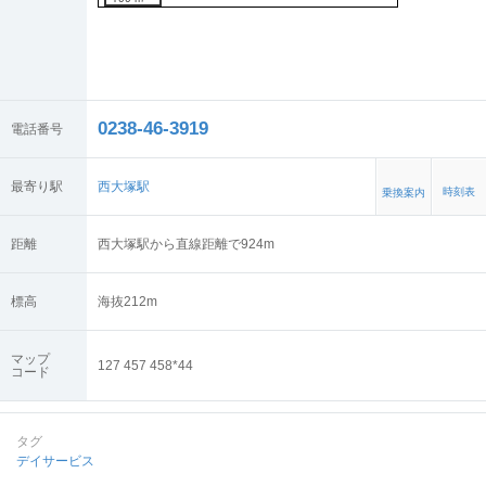
0238-46-3919
電話番号
最寄り駅
西大塚駅
時刻表
乗換案内
距離
西大塚駅から直線距離で924m
標高
海抜
212
m
マップ
127 457 458*44
コード
タグ
デイサービス