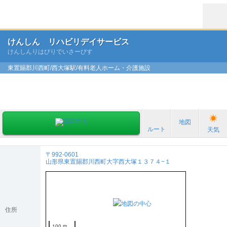
けんしん リハビリデイサービス
けんしんりはびりでいさーびす
東置賜郡川西町/西大塚駅/有料老人ホーム・介護施設
地図
ルート
天気
〒992-0601
山形県東置賜郡川西町大字西大塚１３７４−１
住所
100 m