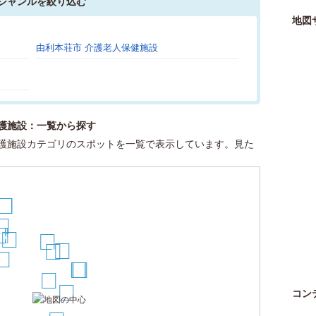
ジャンルを絞り込む
地図
由利本荘市 介護老人保健施設
28
29
30
護施設：一覧から探す
27
護施設カテゴリのスポットを一覧で表示しています。見た
21
22
18
6
7
15
12
9
6
3
5
10
7
8
1
2
コン