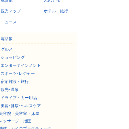
電話帳
天気予報
観光マップ
ホテル・旅行
ニュース
電話帳
グルメ
ショッピング
エンターテインメント
スポーツ･レジャー
宿泊施設・旅行
観光･温泉
ドライブ・カー用品
美容･健康･ヘルスケア
美容院・美容室・床屋
マッサージ・指圧
整体・カイロプラクティック