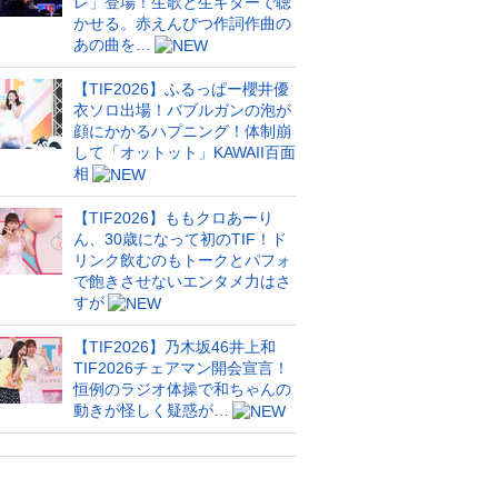
レ」登場！生歌と生ギターで聴
かせる。赤えんぴつ作詞作曲の
あの曲を…
【TIF2026】ふるっぱー櫻井優
衣ソロ出場！バブルガンの泡が
顔にかかるハプニング！体制崩
して「オットット」KAWAII百面
相
【TIF2026】ももクロあーり
ん、30歳になって初のTIF！ド
リンク飲むのもトークとパフォ
で飽きさせないエンタメ力はさ
すが
【TIF2026】乃木坂46井上和
TIF2026チェアマン開会宣言！
恒例のラジオ体操で和ちゃんの
動きが怪しく疑惑が…