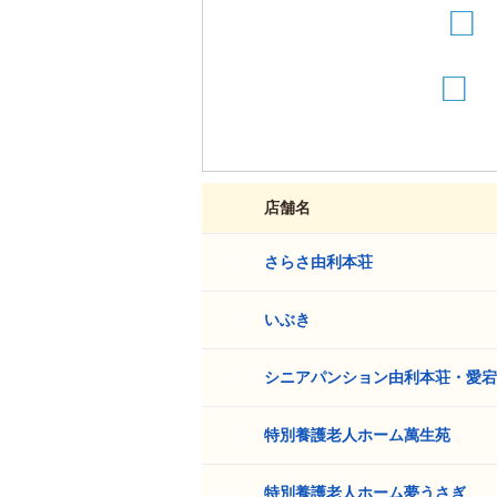
19
20
25
26
店舗名
さらさ由利本荘
1
いぶき
2
シニアパンション由利本荘・愛宕
3
特別養護老人ホーム萬生苑
4
特別養護老人ホーム夢うさぎ
5