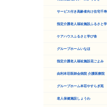
サービス付き高齢者向け住宅千寿
6
指定介護老人福祉施設ふるさと学
7
ケアハウスふるさと学び舎
8
グループホームいなほ
9
指定介護老人福祉施設花ごよみ
10
由利本荘医師会病院 介護医療院
11
グループホーム本荘やすらぎ苑
12
老人保健施設しょうわ
13