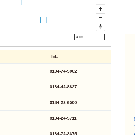
4
23
24
3 km
TEL
0184-74-3082
0184-44-8827
0184-22-6500
0184-24-3711
0184-74-3675