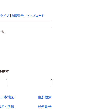
地図検索ならマピオントップ
ヘルプ
サイトマップ
ドライブ
郵便番号
マップコード
検索
一覧
を探す
今すぐ地図を見る
日本地図
住所検索
駅・路線
郵便番号