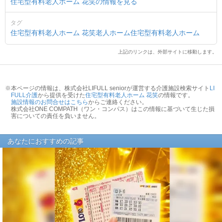
住宅型有料老人ホーム 花笑の情報を見る
タグ
住宅型有料老人ホーム 花笑
老人ホーム
住宅型有料老人ホーム
上記のリンクは、外部サイトに移動します。
※本ページの情報は、株式会社LIFULL seniorが運営する介護施設検索サイト
LI
FULL介護
から提供を受けた
住宅型有料老人ホーム 花笑
の情報です。
施設情報のお問合せはこちら
からご連絡ください。
株式会社ONE COMPATH（ワン・コンパス）はこの情報に基づいて生じた損
害についての責任を負いません。
あなたにおすすめの記事