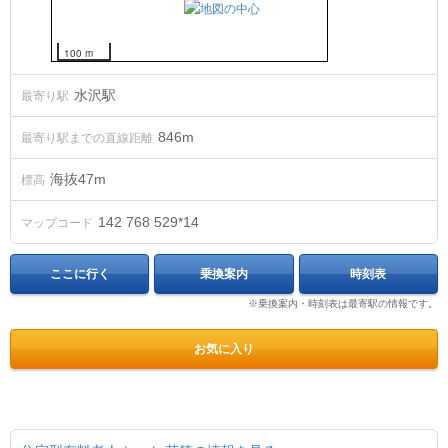
100 m
水沢駅
最寄り駅
846m
最寄り駅までの直線距離
海抜
47
m
標高
142 768 529*14
マップコード
ここに行く
乗換案内
時刻表
※乗換案内・時刻表は最寄駅の情報です。
お気に入り