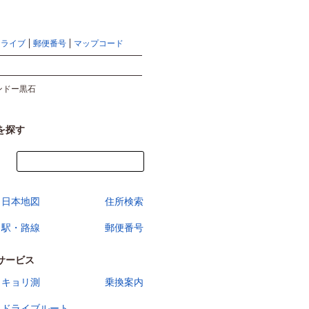
地図検索ならマピオントップ
ヘルプ
サイトマップ
ドライブ
郵便番号
マップコード
検索
ンドー黒石
を探す
今すぐ地図を見る
日本地図
住所検索
駅・路線
郵便番号
サービス
キョリ測
乗換案内
ドライブルート