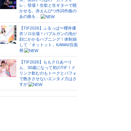
レ」登場！生歌と生ギターで聴
かせる。赤えんぴつ作詞作曲の
あの曲を…
【TIF2026】ふるっぱー櫻井優
衣ソロ出場！バブルガンの泡が
顔にかかるハプニング！体制崩
して「オットット」KAWAII百面
相
【TIF2026】ももクロあーり
ん、30歳になって初のTIF！ド
リンク飲むのもトークとパフォ
で飽きさせないエンタメ力はさ
すが