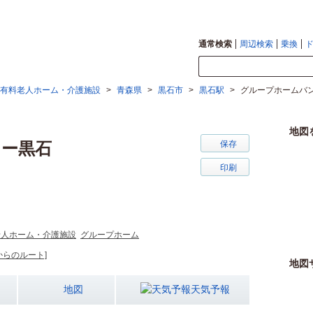
通常検索
周辺検索
乗換
有料老人ホーム・介護施設
>
青森県
>
黒石市
>
黒石駅
>
グループホームバ
地図
ドー黒石
保存
印刷
老人ホーム・介護施設
グループホーム
からのルート]
地図
地図
天気予報