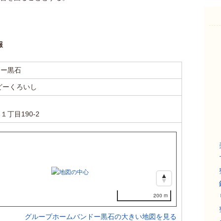
報
ドー黒石
どーくろいし
丁目190-2
200 m
グループホームバンドー黒石の大きい地図を見る