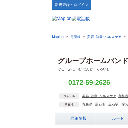
新規登録・ログイン
Mapion
>
電話帳
>
美容･健康･ヘルスケア
>
グループホームバン
ぐるーぷほーむ ばんどーくろいし
0172-59-2626
美容･健康･ヘルスケア
有料
ジャンル
青森県
黒石市
黒石駅
[駅
所在地
詳細情報
ルート