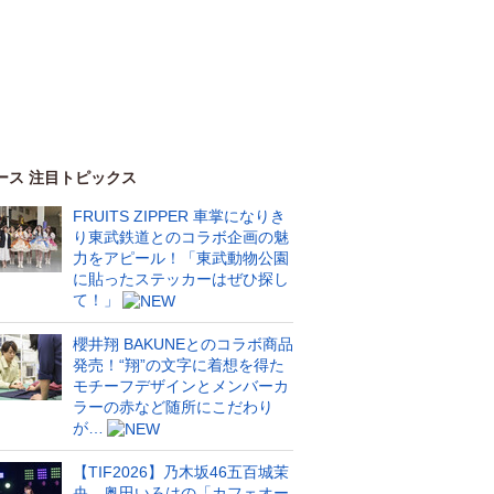
ース 注目トピックス
FRUITS ZIPPER 車掌になりき
り東武鉄道とのコラボ企画の魅
力をアピール！「東武動物公園
に貼ったステッカーはぜひ探し
て！」
櫻井翔 BAKUNEとのコラボ商品
発売！“翔”の文字に着想を得た
モチーフデザインとメンバーカ
ラーの赤など随所にこだわり
が…
【TIF2026】乃木坂46五百城茉
央、奥田いろはの「カフェオー