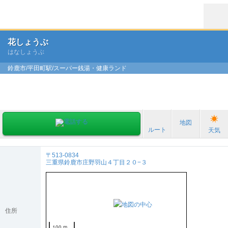
花しょうぶ
はなしょうぶ
鈴鹿市/平田町駅/スーパー銭湯・健康ランド
地図
ルート
天気
〒513-0834
三重県鈴鹿市庄野羽山４丁目２０−３
住所
100 m