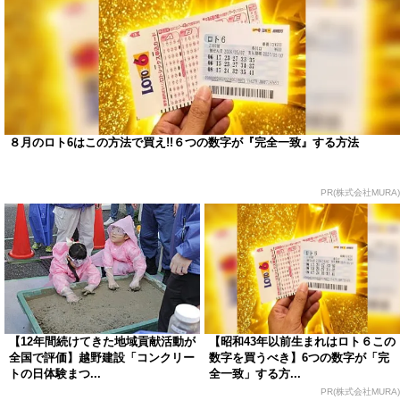
８月のロト6はこの方法で買え!!６つの数字が『完全一致』する方法
PR(株式会社MURA)
【12年間続けてきた地域貢献活動が
【昭和43年以前生まれはロト６この
全国で評価】越野建設「コンクリー
数字を買うべき】6つの数字が「完
トの日体験まつ...
全一致」する方...
PR(株式会社MURA)