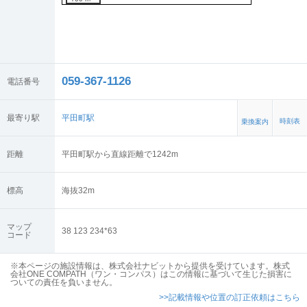
059-367-1126
電話番号
最寄り駅
平田町駅
時刻表
乗換案内
距離
平田町駅から直線距離で1242m
標高
海抜
32
m
マップ
38 123 234*63
コード
※本ページの施設情報は、株式会社ナビットから提供を受けています。株式
会社ONE COMPATH（ワン・コンパス）はこの情報に基づいて生じた損害に
ついての責任を負いません。
>>記載情報や位置の訂正依頼はこちら