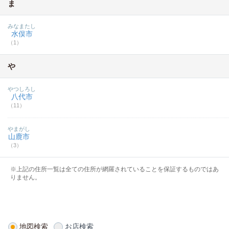
ま
みなまたし
水俣市
（1）
や
やつしろし
八代市
（11）
やまがし
山鹿市
（3）
※上記の住所一覧は全ての住所が網羅されていることを保証するものではあ
りません。
地図検索
お店検索