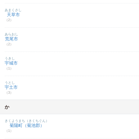
あまくさし
天草市
（2）
あらおし
荒尾市
（2）
うきし
宇城市
（1）
うとし
宇土市
（3）
か
きくようまち（きくちぐん）
菊陽町（菊池郡）
（1）