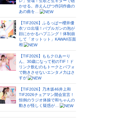
レ」登場！生歌と生ギターで聴
かせる。赤えんぴつ作詞作曲の
あの曲を…
【TIF2026】ふるっぱー櫻井優
衣ソロ出場！バブルガンの泡が
顔にかかるハプニング！体制崩
して「オットット」KAWAII百面
相
【TIF2026】ももクロあーり
ん、30歳になって初のTIF！ド
リンク飲むのもトークとパフォ
で飽きさせないエンタメ力はさ
すが
【TIF2026】乃木坂46井上和
TIF2026チェアマン開会宣言！
恒例のラジオ体操で和ちゃんの
動きが怪しく疑惑が…