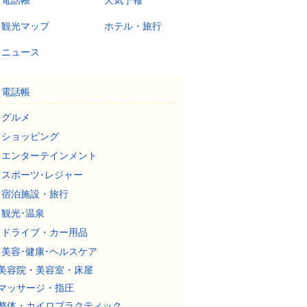
電話帳
天気予報
観光マップ
ホテル・旅行
ニュース
電話帳
グルメ
ショッピング
エンターテインメント
スポーツ･レジャー
宿泊施設・旅行
観光･温泉
ドライブ・カー用品
美容･健康･ヘルスケア
美容院・美容室・床屋
マッサージ・指圧
整体・カイロプラクティック