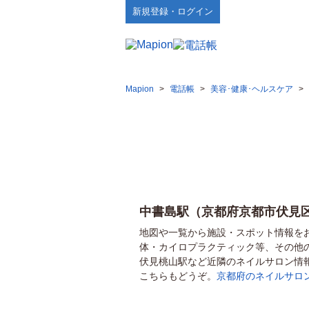
新規登録・ログイン
Mapion
>
電話帳
>
美容･健康･ヘルスケア
>
中書島駅（京都府京都市伏見
地図や一覧から施設・スポット情報を
体・カイロプラクティック等、その他
伏見桃山駅など近隣のネイルサロン情
こちらもどうぞ。
京都府のネイルサロ