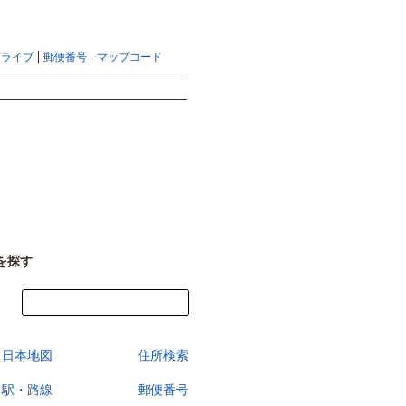
地図検索ならマピオントップ
ヘルプ
サイトマップ
ドライブ
郵便番号
マップコード
検索
を探す
今すぐ地図を見る
日本地図
住所検索
駅・路線
郵便番号