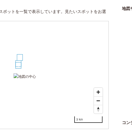
地図
スポットを一覧で表示しています。見たいスポットをお選
3
2
1
3 km
コン