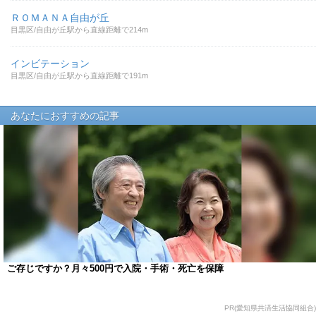
ＲＯＭＡＮＡ自由が丘
目黒区/自由が丘駅から直線距離で214m
インビテーション
目黒区/自由が丘駅から直線距離で191m
あなたにおすすめの記事
ご存じですか？月々500円で入院・手術・死亡を保障
PR(愛知県共済生活協同組合)