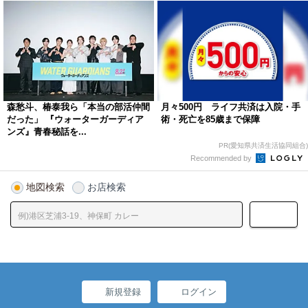
森愁斗、椿泰我ら「本当の部活仲間
月々500円 ライフ共済は入院・手
だった」 『ウォーターガーディア
術・死亡を85歳まで保障
ンズ』青春秘話を...
PR(愛知県共済生活協同組合)
Recommended by
地図検索
お店検索
新規登録
ログイン