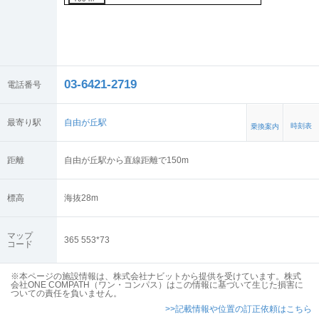
03-6421-2719
電話番号
最寄り駅
自由が丘駅
時刻表
乗換案内
距離
自由が丘駅から直線距離で150m
標高
海抜
28
m
マップ
365 553*73
コード
※本ページの施設情報は、株式会社ナビットから提供を受けています。株式
会社ONE COMPATH（ワン・コンパス）はこの情報に基づいて生じた損害に
ついての責任を負いません。
>>記載情報や位置の訂正依頼はこちら