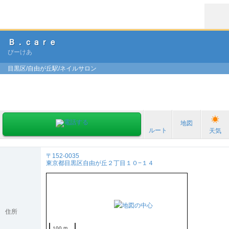
Ｂ．ｃａｒｅ
びーけあ
目黒区/自由が丘駅/ネイルサロン
地図
ルート
天気
〒152-0035
東京都目黒区自由が丘２丁目１０−１４
住所
100 m