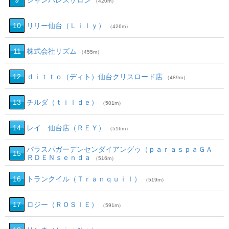
9
シャンパレスサロン
（420m）
10
リリー仙台（Ｌｉｌｙ）
（426m）
11
株式会社リズム
（455m）
12
ｄｉｔｔｏ（ディト）仙台クリスロード店
（489m）
13
チルダ（ｔｉｌｄｅ）
（501m）
14
レイ 仙台店（ＲＥＹ）
（516m）
パラスパガーデンセンダイアングゥ（ｐａｒａｓｐａＧＡ
15
ＲＤＥＮｓｅｎｄａ
（516m）
16
トランクイル（Ｔｒａｎｑｕｉｌ）
（519m）
17
ロジー（ＲＯＳＩＥ）
（591m）