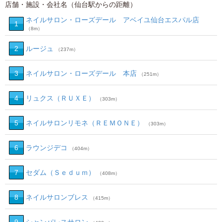
店舗・施設・会社名（仙台駅からの距離）
ネイルサロン・ローズデール アベイユ仙台エスパル店
1
（8m）
2
ルージュ
（237m）
3
ネイルサロン・ローズデール 本店
（251m）
4
リュクス（ＲＵＸＥ）
（303m）
5
ネイルサロンリモネ（ＲＥＭＯＮＥ）
（303m）
6
ラウンジデコ
（404m）
7
セダム（Ｓｅｄｕｍ）
（408m）
8
ネイルサロンブレス
（415m）