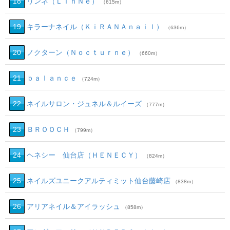
18
リンネ（ＬｉｎＮｅ）
（615m）
19
キラーナネイル（ＫｉＲＡＮＡｎａｉｌ）
（636m）
20
ノクターン（Ｎｏｃｔｕｒｎｅ）
（660m）
21
ｂａｌａｎｃｅ
（724m）
22
ネイルサロン・ジュネル＆ルイーズ
（777m）
23
ＢＲＯＯＣＨ
（799m）
24
ヘネシー 仙台店（ＨＥＮＥＣＹ）
（824m）
25
ネイルズユニークアルティミット仙台藤崎店
（838m）
26
アリアネイル＆アイラッシュ
（858m）