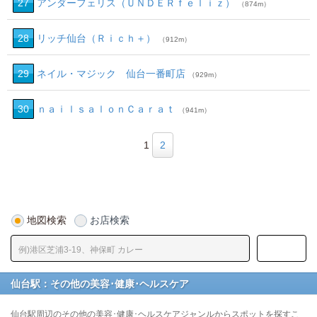
27
アンダーフェリス（ＵＮＤＥＲｆｅｌｉｚ）
（874m）
28
リッチ仙台（Ｒｉｃｈ＋）
（912m）
29
ネイル・マジック 仙台一番町店
（929m）
30
ｎａｉｌｓａｌｏｎＣａｒａｔ
（941m）
1
2
地図検索
お店検索
仙台駅：その他の美容･健康･ヘルスケア
仙台駅周辺のその他の美容･健康･ヘルスケアジャンルからスポットを探すこ