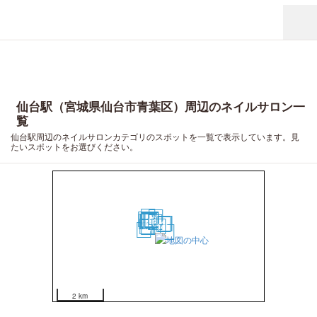
仙台駅（宮城県仙台市青葉区）周辺のネイルサロン一
覧
仙台駅周辺のネイルサロンカテゴリのスポットを一覧で表示しています。見
たいスポットをお選びください。
18
7
19
10
16
6
12
8
17
14
15
3
4
5
2
13
1
11
20
9
2 km