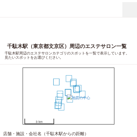
千駄木駅（東京都文京区）周辺のエステサロン一覧
千駄木駅周辺のエステサロンカテゴリのスポットを一覧で表示しています。
見たいスポットをお選びください。
13
16
17
11
8
10
4
5
6
1
2
7
14
9
3
12
15
19
20
18
3 km
店舗・施設・会社名（千駄木駅からの距離）