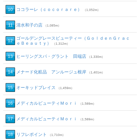
10
ココラーレ（ｃｏｃｏｒａｒｅ）
（1,052m）
11
清水和子の店
（1,085m）
ゴールデングレースビューティー（ＧｏｌｄｅｎＧｒａｃ
12
ｅＢｅａｕｔｙ）
（1,312m）
13
ヒーリングスパ・グラント 田端店
（1,330m）
14
メナード化粧品 アンルージュ根岸
（1,401m）
15
オーキッドプレイス
（1,459m）
16
メディカルビューティＭｏｒｉ
（1,589m）
17
メディカルビューティＭｏｒｉ
（1,589m）
18
リフレポイント
（1,710m）