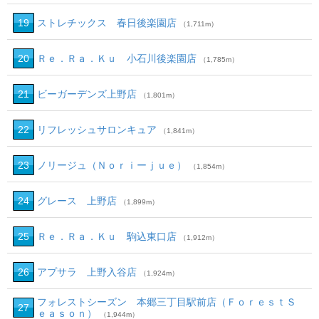
19
ストレチックス 春日後楽園店
（1,711m）
20
Ｒｅ．Ｒａ．Ｋｕ 小石川後楽園店
（1,785m）
21
ビーガーデンズ上野店
（1,801m）
22
リフレッシュサロンキュア
（1,841m）
23
ノリージュ（Ｎｏｒｉーｊｕｅ）
（1,854m）
24
グレース 上野店
（1,899m）
25
Ｒｅ．Ｒａ．Ｋｕ 駒込東口店
（1,912m）
26
アプサラ 上野入谷店
（1,924m）
フォレストシーズン 本郷三丁目駅前店（ＦｏｒｅｓｔＳ
27
ｅａｓｏｎ）
（1,944m）