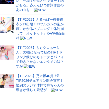
レ」登場！生歌と生ギターで聴
かせる。赤えんぴつ作詞作曲の
あの曲を…
【TIF2026】ふるっぱー櫻井優
衣ソロ出場！バブルガンの泡が
顔にかかるハプニング！体制崩
して「オットット」KAWAII百面
相
【TIF2026】ももクロあーり
ん、30歳になって初のTIF！ド
リンク飲むのもトークとパフォ
で飽きさせないエンタメ力はさ
すが
【TIF2026】乃木坂46井上和
TIF2026チェアマン開会宣言！
恒例のラジオ体操で和ちゃんの
動きが怪しく疑惑が…