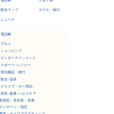
電話帳
天気予報
観光マップ
ホテル・旅行
ニュース
電話帳
グルメ
ショッピング
エンターテインメント
スポーツ･レジャー
宿泊施設・旅行
観光･温泉
ドライブ・カー用品
美容･健康･ヘルスケア
美容院・美容室・床屋
マッサージ・指圧
整体・カイロプラクティック