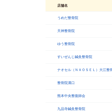
店舗名
うめだ整骨院
1
天神整骨院
2
ゆう整骨院
3
すいぜんじ鍼灸整骨院
4
ナオセル（ＮＡＯＳＥＬ）大江整
5
整骨院溝口
6
熊本中央整復師会
7
九品寺鍼灸整骨院
8