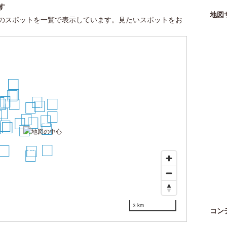
す
地図
のスポットを一覧で表示しています。見たいスポットをお
29
30
18
17
16
13
5
21
10
22
9
5
14
0
15
1
6
3
2
11
7
8
12
4
27
28
19
26
3 km
コン