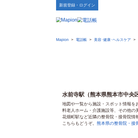
新規登録・ログイン
Mapion
>
電話帳
>
美容･健康･ヘルスケア
>
水前寺駅（熊本県熊本市中央
地図や一覧から施設・スポット情報を
料老人ホーム・介護施設等、その他の
花畑町駅など近隣の整骨院・接骨院情
こちらもどうぞ。
熊本県の整骨院・接