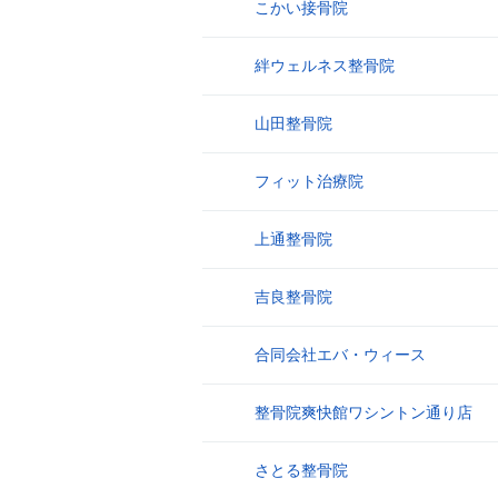
こかい接骨院
17
絆ウェルネス整骨院
18
山田整骨院
19
フィット治療院
20
上通整骨院
21
吉良整骨院
22
合同会社エバ・ウィース
23
整骨院爽快館ワシントン通り店
24
さとる整骨院
25