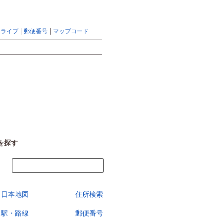
地図検索ならマピオントップ
ヘルプ
サイトマップ
ドライブ
郵便番号
マップコード
検索
を探す
今すぐ地図を見る
日本地図
住所検索
駅・路線
郵便番号