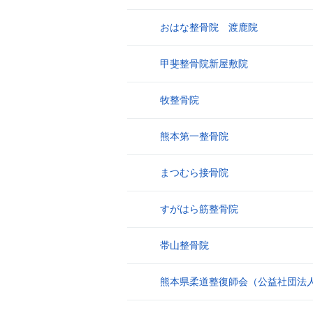
おはな整骨院 渡鹿院
9
甲斐整骨院新屋敷院
10
牧整骨院
11
熊本第一整骨院
12
まつむら接骨院
13
すがはら筋整骨院
14
帯山整骨院
15
熊本県柔道整復師会（公益社団法
16