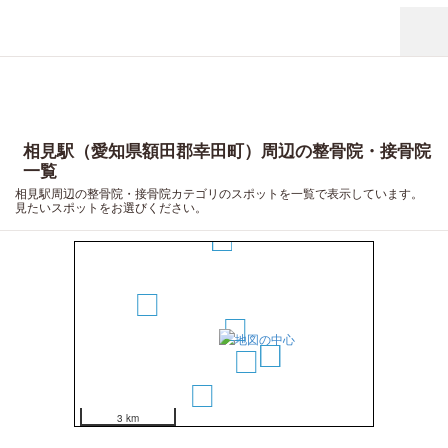
相見駅（愛知県額田郡幸田町）周辺の整骨院・接骨院
一覧
相見駅周辺の整骨院・接骨院カテゴリのスポットを一覧で表示しています。
8
見たいスポットをお選びください。
7
5
1
3
4
2
6
3 km