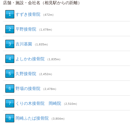
店舗・施設・会社名（相見駅からの距離）
1
すずき接骨院
（472m）
2
平野接骨院
（1,478m）
3
吉川基園
（1,835m）
4
よしかわ接骨院
（1,835m）
5
久野接骨院
（2,452m）
6
野場の接骨院
（2,478m）
7
くりの木接骨院 岡崎院
（2,510m）
8
岡崎ふたば接骨院
（3,804m）