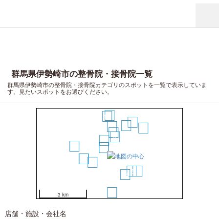
群馬県伊勢崎市の整骨院・接骨院一覧
群馬県伊勢崎市の整骨院・接骨院カテゴリのスポットを一覧で表示していま
す。見たいスポットをお選びください。
13
12
16
8
6
19
5
4
3
17
1
2
10
11
9
7
15
18
14
20
3 km
店舗・施設・会社名