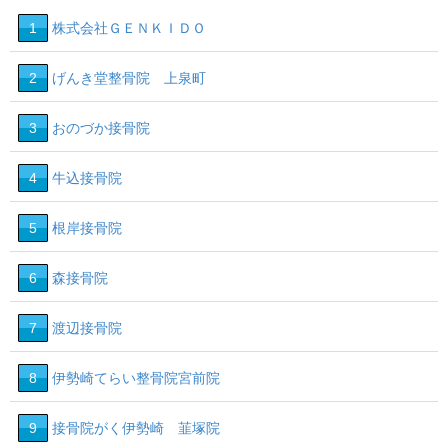
1
株式会社ＧＥＮＫＩＤＯ
2
げんき堂整骨院 上泉町
3
おのづか接骨院
4
牛込接骨院
5
根岸接骨院
6
森接骨院
7
渡辺接骨院
8
伊勢崎てらい整骨院宮前院
9
接骨院がく伊勢崎 韮塚院