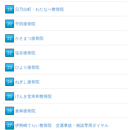
19
日乃出町・わたなべ整骨院
20
平田接骨院
21
かさまつ接骨院
22
塩谷接骨院
23
ひより接骨院
24
ねぎし接骨院
25
げんき堂幸和整骨院
26
倉林接骨院
27
伊勢崎てらい整骨院 交通事故・相談専用ダイヤル