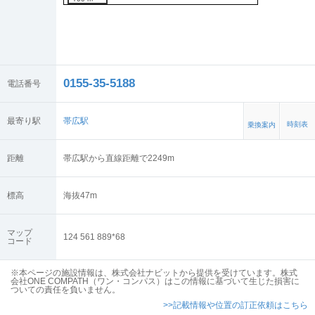
0155-35-5188
電話番号
最寄り駅
帯広駅
時刻表
乗換案内
距離
帯広駅から直線距離で2249m
標高
海抜
47
m
マップ
124 561 889*68
コード
※本ページの施設情報は、株式会社ナビットから提供を受けています。株式
会社ONE COMPATH（ワン・コンパス）はこの情報に基づいて生じた損害に
ついての責任を負いません。
>>記載情報や位置の訂正依頼はこちら