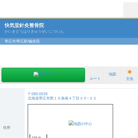
快気堂針灸整骨院
かいきどうはりきゅうせいこついん
帯広市/帯広駅/鍼灸院
地図
ルート
天気
〒080-0026
北海道帯広市西１６条南４丁目３０−３３
住所
100 m