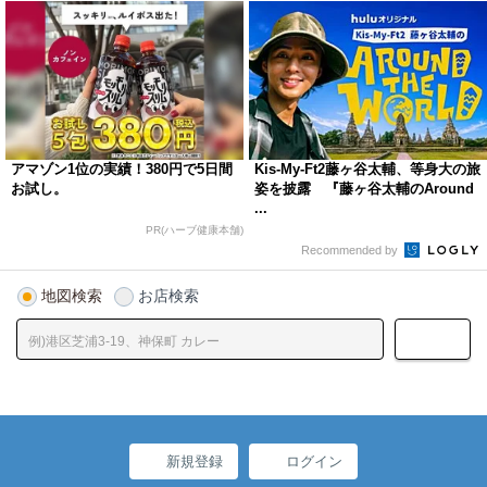
アマゾン1位の実績！380円で5日間
Kis-My-Ft2藤ヶ谷太輔、等身大の旅
お試し。
姿を披露 『藤ヶ谷太輔のAround
...
PR(ハーブ健康本舗)
Recommended by
地図検索
お店検索
新規登録
ログイン