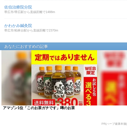
佐伯治療院分院
帯広市/帯広駅から直線距離で1488m
かわかみ鍼灸院
帯広市/柏林台駅から直線距離で2370m
あなたにおすすめの記事
アマゾン1位「このお茶ガチです」噂のお茶
PR(ハーブ健康本舗)