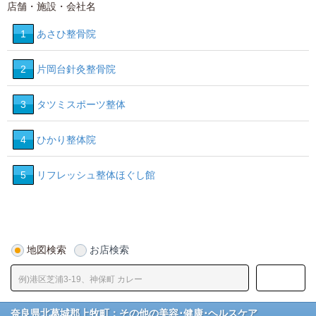
店舗・施設・会社名
1
あさひ整骨院
2
片岡台針灸整骨院
3
タツミスポーツ整体
4
ひかり整体院
5
リフレッシュ整体ほぐし館
地図検索
お店検索
奈良県北葛城郡上牧町：その他の美容･健康･ヘルスケア