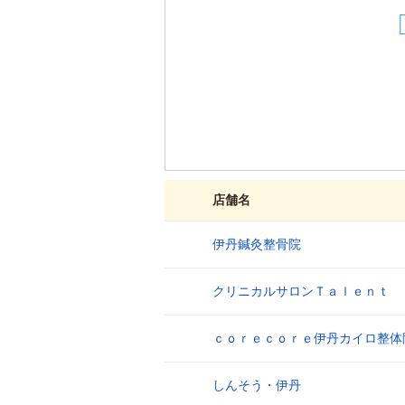
店舗名
伊丹鍼灸整骨院
1
クリニカルサロンＴａｌｅｎｔ
2
ｃｏｒｅｃｏｒｅ伊丹カイロ整体
3
しんそう・伊丹
4