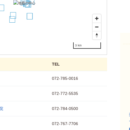
2
3
8
1
4
5
6
7
9
11
14
15
12
3 km
TEL
072-785-0016
072-772-5535
院
072-784-0500
072-767-7706