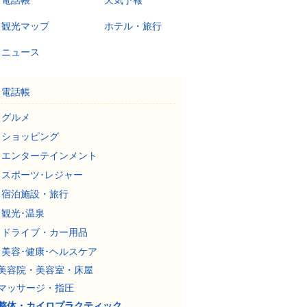
電話帳
天気予報
観光マップ
ホテル・旅行
ニュース
電話帳
グルメ
ショッピング
エンターテインメント
スポーツ･レジャー
宿泊施設・旅行
観光･温泉
ドライブ・カー用品
美容･健康･ヘルスケア
美容院・美容室・床屋
マッサージ・指圧
整体・カイロプラクティック