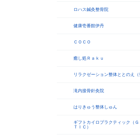
ロハス鍼灸整骨院
5
健康壱番館伊丹
6
ＣＯＣＯ
7
癒し処Ｒａｋｕ
8
リラクゼーション整体ととのえ（
9
滝内接骨針灸院
10
はりきゅう整体しゅん
11
ギフトカイロプラクティック（Ｇ
12
ＴＩＣ）