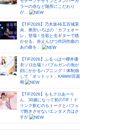
モチーフデザインとメンバーカ
ラーの赤など随所にこだわり
が…
【TIF2026】乃木坂46五百城茉
央、奥田いろはの「カフェオー
レ」登場！生歌と生ギターで聴
かせる。赤えんぴつ作詞作曲の
あの曲を…
【TIF2026】ふるっぱー櫻井優
衣ソロ出場！バブルガンの泡が
顔にかかるハプニング！体制崩
して「オットット」KAWAII百面
相
【TIF2026】ももクロあーり
ん、30歳になって初のTIF！ド
リンク飲むのもトークとパフォ
で飽きさせないエンタメ力はさ
すが