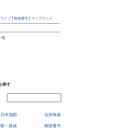
地図検索ならマピオントップ
ヘルプ
サイトマップ
ドライブ
郵便番号
マップコード
検索
一覧
を探す
今すぐ地図を見る
日本地図
住所検索
駅・路線
郵便番号