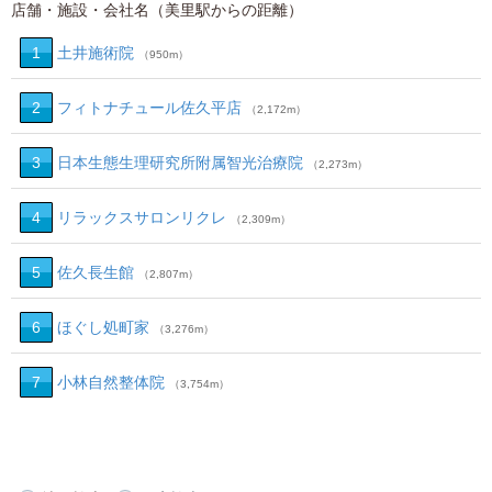
店舗・施設・会社名（美里駅からの距離）
1
土井施術院
（950m）
2
フィトナチュール佐久平店
（2,172m）
3
日本生態生理研究所附属智光治療院
（2,273m）
4
リラックスサロンリクレ
（2,309m）
5
佐久長生館
（2,807m）
6
ほぐし処町家
（3,276m）
7
小林自然整体院
（3,754m）