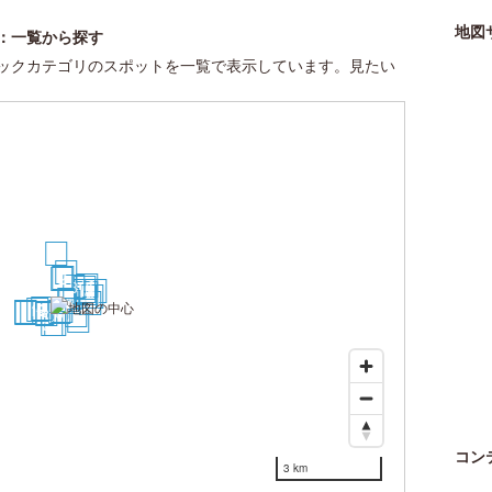
地図
：一覧から探す
ックカテゴリのスポットを一覧で表示しています。見たい
19
5
2
1
16
3
10
11
26
18
15
17
24
4
6
23
9
13
7
28
29
8
30
21
14
12
20
27
22
25
コン
3 km