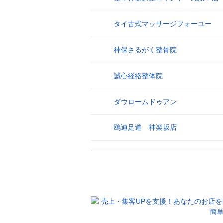
タイ古式マッサージフォーユー
26
神保さるがく整骨院
27
誠心経絡整体院
28
ダウロームドゥアン
29
鴎迪足道 神楽坂店
30