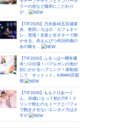
モチーフデザインとメンバーカ
ラーの赤など随所にこだわり
が…
【TIF2026】乃木坂46五百城茉
央、奥田いろはの「カフェオー
レ」登場！生歌と生ギターで聴
かせる。赤えんぴつ作詞作曲の
あの曲を…
【TIF2026】ふるっぱー櫻井優
衣ソロ出場！バブルガンの泡が
顔にかかるハプニング！体制崩
して「オットット」KAWAII百面
相
【TIF2026】ももクロあーり
ん、30歳になって初のTIF！ド
リンク飲むのもトークとパフォ
で飽きさせないエンタメ力はさ
すが