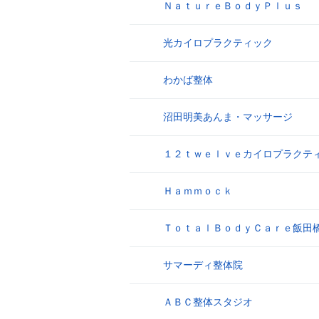
ＮａｔｕｒｅＢｏｄｙＰｌｕｓ
8
光カイロプラクティック
9
わかば整体
10
沼田明美あんま・マッサージ
11
１２ｔｗｅｌｖｅカイロプラクテ
12
Ｈａｍｍｏｃｋ
13
ＴｏｔａｌＢｏｄｙＣａｒｅ飯田
14
サマーディ整体院
15
ＡＢＣ整体スタジオ
16