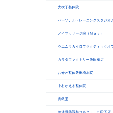
大横丁整体院
17
パーソナルトレーニングスタジオ
18
メイマッサージ院（Ｍａｙ）
19
ウエムラカイロプラクティックオ
20
カラダファクトリー飯田橋店
21
おせわ整体飯田橋本院
22
中村かえる整体院
23
真救堂
24
整体骨盤調整コネクト 九段下店
25