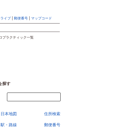
地図検索ならマピオントップ
ヘルプ
サイトマップ
ドライブ
郵便番号
マップコード
検索
ロプラクティック一覧
を探す
今すぐ地図を見る
日本地図
住所検索
駅・路線
郵便番号