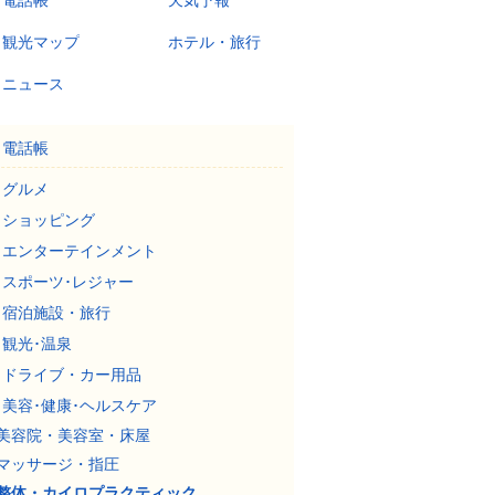
電話帳
天気予報
観光マップ
ホテル・旅行
ニュース
電話帳
グルメ
ショッピング
エンターテインメント
スポーツ･レジャー
宿泊施設・旅行
観光･温泉
ドライブ・カー用品
美容･健康･ヘルスケア
美容院・美容室・床屋
マッサージ・指圧
整体・カイロプラクティック