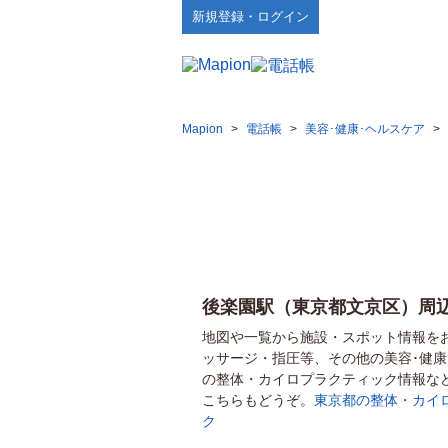
新規登録・ログイン
Mapion
>
電話帳
>
美容･健康･ヘルスケア
>
後楽園駅（東京都文京区）周
地図や一覧から施設・スポット情報を
ッサージ・指圧等、その他の美容･健
の整体・カイロプラクティック情報な
こちらもどうぞ。
東京都の整体・カイ
ク