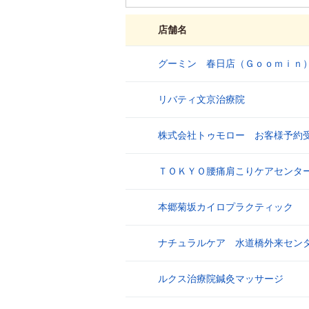
店舗名
グーミン 春日店（Ｇｏｏｍｉｎ
1
リバティ文京治療院
2
株式会社トゥモロー お客様予約
3
ＴＯＫＹＯ腰痛肩こりケアセンタ
4
本郷菊坂カイロプラクティック
5
ナチュラルケア 水道橋外来セン
6
ルクス治療院鍼灸マッサージ
7