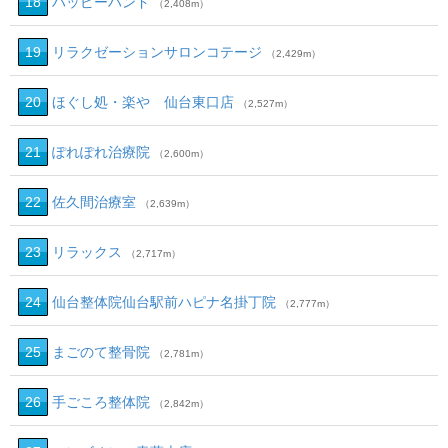
18
ハッピーハンド
（2,408m）
19
リラクゼーションサロンコテージ
（2,429m）
20
ほぐし処・楽や 仙台東口店
（2,527m）
21
ぽれぽれ治療院
（2,600m）
22
佐久間治療室
（2,639m）
23
リラックス
（2,717m）
24
仙台整体院仙台駅前ハピナ名掛丁院
（2,777m）
25
まごのて整骨院
（2,781m）
26
手ごころ整体院
（2,842m）