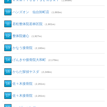
9
ＫＡＭＩＹＵＢＩＳＥＮＤＡＩ
（1,649m）
10
ハンズオン 仙台卸町店
（1,693m）
11
若松整体院若林区院
（1,901m）
12
整体院健心
（1,927m）
13
かなう接骨院
（2,160m）
14
げんきや接骨院大和町
（2,179m）
15
からだ探偵ヤスダ
（2,249m）
16
佐々木接骨院
（2,261m）
17
佐々木接骨院
（2,261m）