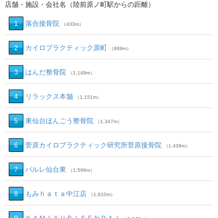
店舗・施設・会社名（陸前原ノ町駅からの距離）
1
落合接骨院
（433m）
2
カイロプラクティック原町
（869m）
3
はんだ整骨院
（1,149m）
4
リラックス本舗
（1,151m）
5
東仙台ほんごう整骨院
（1,347m）
6
菅原カイロプラクティック研究所菅原接骨院
（1,438m）
7
パルレ仙台東
（1,596m）
8
もみｈａｔａ中江店
（1,610m）