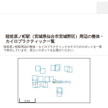
陸前原ノ町駅（宮城県仙台市宮城野区）周辺の整体・
カイロプラクティック一覧
陸前原ノ町駅周辺の整体・カイロプラクティックカテゴリのスポットを一覧
で表示しています。見たいスポットをお選びください。
5
4
16
17
3
12
13
8
18
9
2
1
19
7
15
20
6
10
11
14
2 km