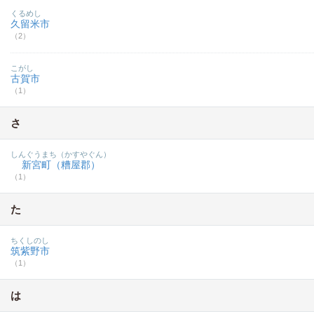
くるめし
久留米市
（2）
こがし
古賀市
（1）
さ
しんぐうまち（かすやぐん）
新宮町（糟屋郡）
（1）
た
ちくしのし
筑紫野市
（1）
は