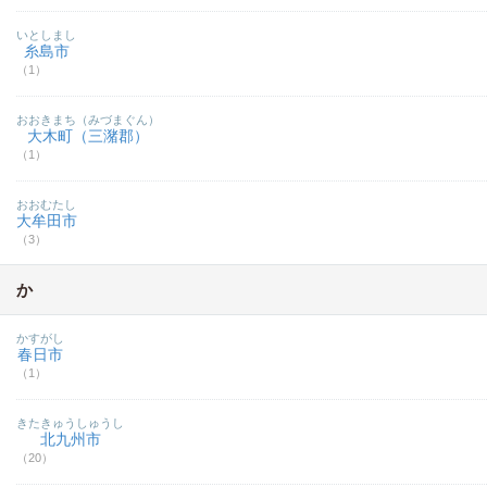
いとしまし
糸島市
（1）
おおきまち（みづまぐん）
大木町（三潴郡）
（1）
おおむたし
大牟田市
（3）
か
かすがし
春日市
（1）
きたきゅうしゅうし
北九州市
（20）