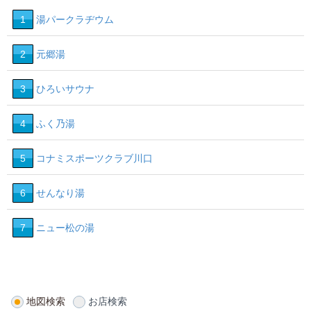
1
湯パークラヂウム
2
元郷湯
3
ひろいサウナ
4
ふく乃湯
5
コナミスポーツクラブ川口
6
せんなり湯
7
ニュー松の湯
地図検索
お店検索