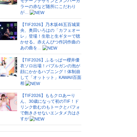
モチーフデザインとメンバーカ
ラーの赤など随所にこだわり
が…
【TIF2026】乃木坂46五百城茉
央、奥田いろはの「カフェオー
レ」登場！生歌と生ギターで聴
かせる。赤えんぴつ作詞作曲の
あの曲を…
【TIF2026】ふるっぱー櫻井優
衣ソロ出場！バブルガンの泡が
顔にかかるハプニング！体制崩
して「オットット」KAWAII百面
相
【TIF2026】ももクロあーり
ん、30歳になって初のTIF！ド
リンク飲むのもトークとパフォ
で飽きさせないエンタメ力はさ
すが