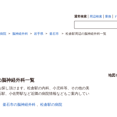
通常検索
周辺検索
乗換
病院
>
脳神経外科
>
岩手県
>
釜石市
>
松倉駅周辺の脳神経外科一覧
地図
の脳神経外科一覧
お探し頂けます。松倉駅の内科、小児科等、その他の美
釜石駅、小佐野駅など近隣の病院情報などもご案内してい
、
釜石市の脳神経外科
、
松倉駅の病院