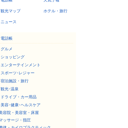
電話帳
天気予報
観光マップ
ホテル・旅行
ニュース
電話帳
グルメ
ショッピング
エンターテインメント
スポーツ･レジャー
宿泊施設・旅行
観光･温泉
ドライブ・カー用品
美容･健康･ヘルスケア
美容院・美容室・床屋
マッサージ・指圧
整体・カイロプラクティック