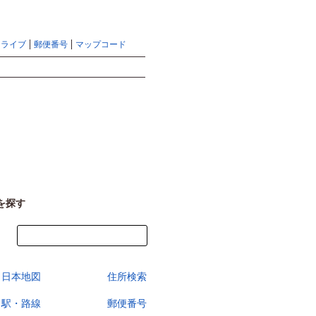
地図検索ならマピオントップ
ヘルプ
サイトマップ
ドライブ
郵便番号
マップコード
検索
を探す
今すぐ地図を見る
日本地図
住所検索
駅・路線
郵便番号