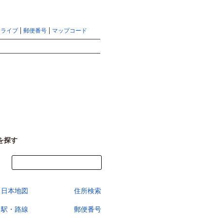
地図検索ならマピオントップ
ヘルプ
サイトマップ
ドライブ
郵便番号
マップコード
検索
を探す
今すぐ地図を見る
日本地図
住所検索
駅・路線
郵便番号