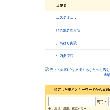
店舗名
エステミュウ
1
ゆめ鍼灸整骨院
2
川島はり灸院
3
中西灸療院
4
指定した場所とキーワードから周辺
周辺で
例：渋谷、銀座、東京タワー