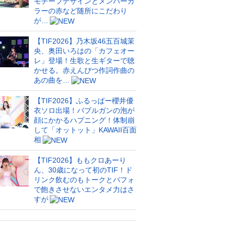
モチーフデザインとメンバーカ
ラーの赤など随所にこだわり
が…
【TIF2026】乃木坂46五百城茉
央、奥田いろはの「カフェオー
レ」登場！生歌と生ギターで聴
かせる。赤えんぴつ作詞作曲の
あの曲を…
【TIF2026】ふるっぱー櫻井優
衣ソロ出場！バブルガンの泡が
顔にかかるハプニング！体制崩
して「オットット」KAWAII百面
相
【TIF2026】ももクロあーり
ん、30歳になって初のTIF！ド
リンク飲むのもトークとパフォ
で飽きさせないエンタメ力はさ
すが