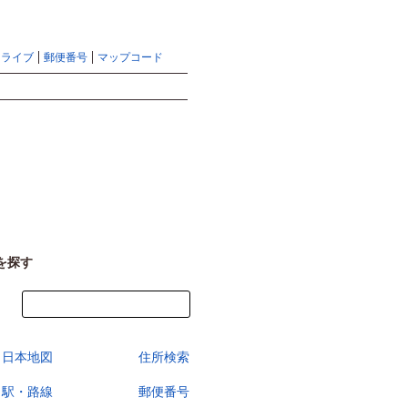
地図検索ならマピオントップ
ヘルプ
サイトマップ
ドライブ
郵便番号
マップコード
検索
を探す
今すぐ地図を見る
日本地図
住所検索
駅・路線
郵便番号