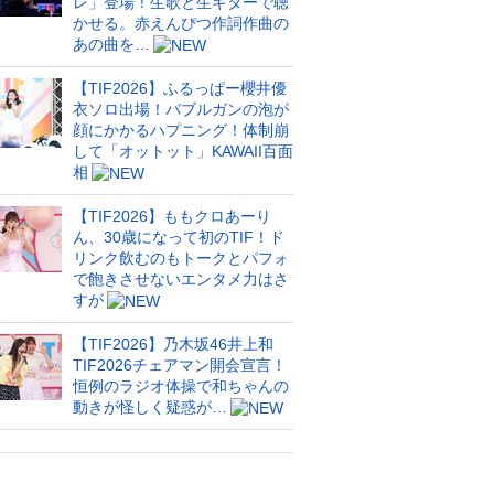
レ」登場！生歌と生ギターで聴
かせる。赤えんぴつ作詞作曲の
あの曲を…
【TIF2026】ふるっぱー櫻井優
衣ソロ出場！バブルガンの泡が
顔にかかるハプニング！体制崩
して「オットット」KAWAII百面
相
【TIF2026】ももクロあーり
ん、30歳になって初のTIF！ド
リンク飲むのもトークとパフォ
で飽きさせないエンタメ力はさ
すが
【TIF2026】乃木坂46井上和
TIF2026チェアマン開会宣言！
恒例のラジオ体操で和ちゃんの
動きが怪しく疑惑が…