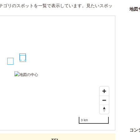
テゴリのスポットを一覧で表示しています。見たいスポッ
地図
3
4
2
1
3 km
コン