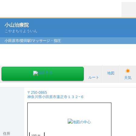
小山治療院
こやまちりよういん
小田原市/螢田駅/マッサージ・指圧
地図
ルート
天気
〒250-0865
神奈川県小田原市蓮正寺１３２−６
住所
100 m