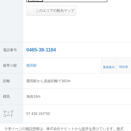
このエリアの観光マップ
0465-38-1184
電話番号
最寄り駅
螢田駅
時刻表
乗換案内
距離
螢田駅から直線距離で362m
標高
海抜
16
m
マップ
57 438 163*50
コード
※本ページの施設情報は、株式会社ナビットから提供を受けています。株式