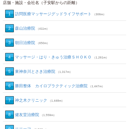
店舗・施設・会社名（子安駅からの距離）
1
訪問医療マッサージグッドライフサポート
（306m）
2
森山治療院
（411m）
3
朝日治療院
（650m）
4
マッサージ・はり・きゅう治療ＳＨＯＫＯ
（1,261m）
5
東神奈川とさき治療院
（1,317m）
6
勝田整体 カイロプラクティック治療院
（1,447m）
7
神之木クリニック
（1,448m）
8
健友堂治療院
（1,559m）