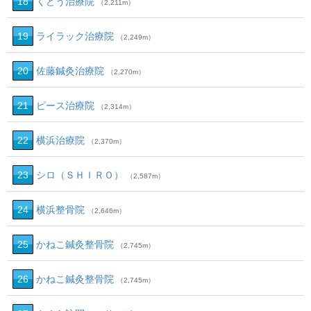
18
くどう治療院
（2,211m）
19
ライラック治療院
（2,249m）
20
佐藤鍼灸治療院
（2,270m）
21
ピース治療院
（2,314m）
22
横浜治療院
（2,370m）
23
シロ（ＳＨＩＲＯ）
（2,587m）
24
横浜整骨院
（2,646m）
25
かねこ鍼灸整骨院
（2,745m）
26
かねこ鍼灸整骨院
（2,745m）