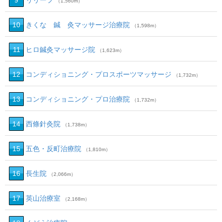
9
リリーフ
（1,560m）
10
きくな 鍼 灸マッサージ治療院
（1,598m）
11
ヒロ鍼灸マッサージ院
（1,623m）
12
コンディショニング・プロスポーツマッサージ
（1,732m）
13
コンディショニング・プロ治療院
（1,732m）
14
西條針灸院
（1,738m）
15
五色・反町治療院
（1,810m）
16
長生院
（2,066m）
17
英山治療室
（2,168m）