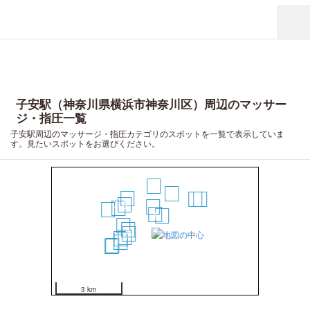
子安駅（神奈川県横浜市神奈川区）周辺のマッサー
ジ・指圧一覧
子安駅周辺のマッサージ・指圧カテゴリのスポットを一覧で表示していま
す。見たいスポットをお選びください。
10
7
11
16
19
8
3
14
17
1
2
6
4
5
9
12
13
15
18
20
3 km