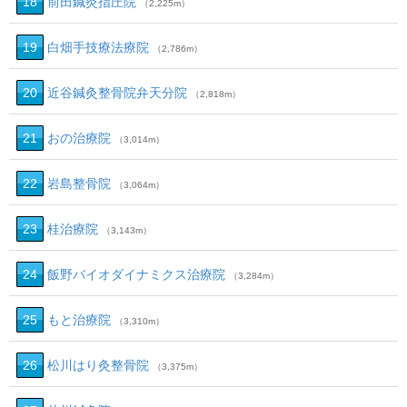
18
前田鍼灸指圧院
（2,225m）
19
白畑手技療法療院
（2,786m）
20
近谷鍼灸整骨院弁天分院
（2,818m）
21
おの治療院
（3,014m）
22
岩島整骨院
（3,064m）
23
桂治療院
（3,143m）
24
飯野バイオダイナミクス治療院
（3,284m）
25
もと治療院
（3,310m）
26
松川はり灸整骨院
（3,375m）