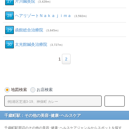
27
片川鍼灸院
（3,428m）
28
ヘアリゾートＮａｋａｊｉｍａ
（3,592m）
29
函館総合治療院
（3,645m）
30
太光館鍼灸治療院
（3,727m）
1
2
地図検索
お店検索
千歳町駅：その他の美容･健康･ヘルスケア
千歳町駅周辺のその他の美容･健康･ヘルスケアジャンルからスポットを探す