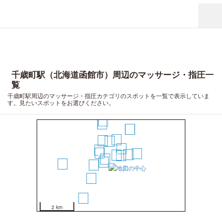
千歳町駅（北海道函館市）周辺のマッサージ・指圧一
覧
千歳町駅周辺のマッサージ・指圧カテゴリのスポットを一覧で表示していま
す。見たいスポットをお選びください。
18
17
15
16
12
11
8
6
7
5
13
9
2
4
1
3
20
10
14
19
2 km