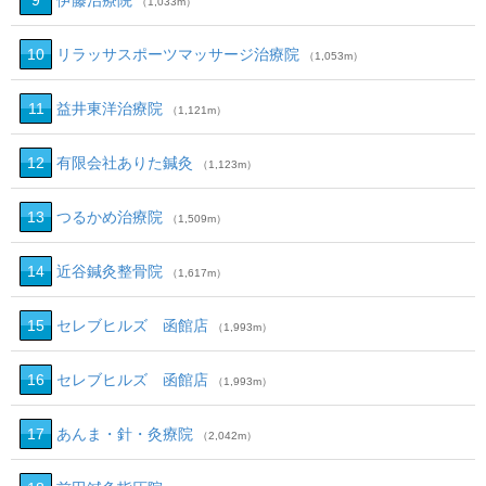
9
伊藤治療院
（1,033m）
10
リラッサスポーツマッサージ治療院
（1,053m）
11
益井東洋治療院
（1,121m）
12
有限会社ありた鍼灸
（1,123m）
13
つるかめ治療院
（1,509m）
14
近谷鍼灸整骨院
（1,617m）
15
セレブヒルズ 函館店
（1,993m）
16
セレブヒルズ 函館店
（1,993m）
17
あんま・針・灸療院
（2,042m）