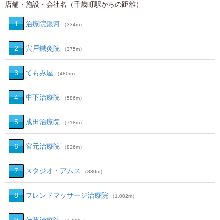
店舗・施設・会社名（千歳町駅からの距離）
1
治療院銀河
（334m）
2
宍戸鍼灸院
（375m）
3
てもみ屋
（480m）
4
中下治療院
（586m）
5
成田治療院
（718m）
6
宮元治療院
（826m）
7
スタジオ・アムス
（830m）
8
フレンドマッサージ治療院
（1,002m）