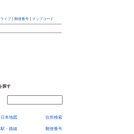
地図検索ならマピオントップ
ヘルプ
サイトマップ
ドライブ
郵便番号
マップコード
検索
を探す
今すぐ地図を見る
日本地図
住所検索
駅・路線
郵便番号