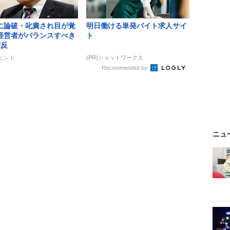
に論破・叱責され目が覚
明日働ける単発バイト求人サイ
経営者がバランスすべき
ト
背反
ズヒント
(PR)ショットワークス
Recommended by
ニュ