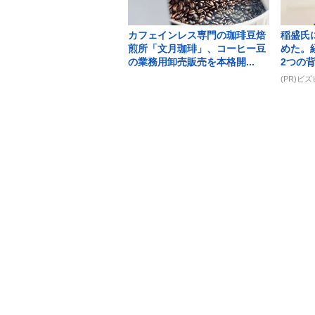
カフェインレス専門の珈琲豆焙
稲盛氏
煎所「文月珈琲」、コーヒー豆
めた。
の業務用卸売販売を本格開...
2つの
(PR)ビ