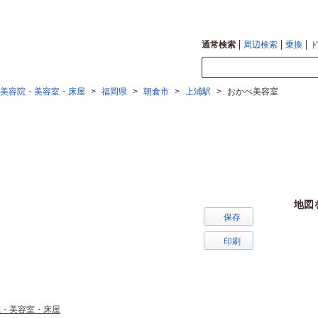
通常検索
周辺検索
乗換
美容院・美容室・床屋
>
福岡県
>
朝倉市
>
上浦駅
>
おかべ美容室
地図
保存
印刷
院・美容室・床屋