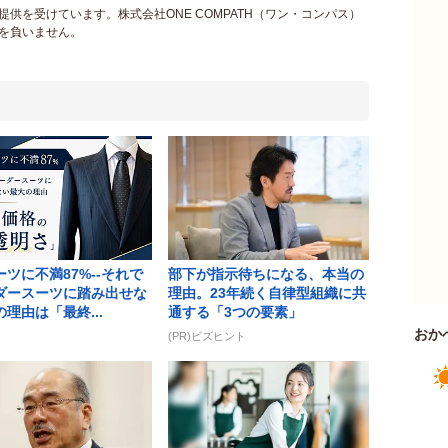
供を受けています。株式会社ONE COMPATH（ワン・コンパス）
を負いません。
ツに不満87%--それで
部下が指示待ちになる、本当の
ダースーツに踏み出せな
理由。23年続く自律型組織に共
理由は「最終...
通する「3つの要素」
おか
(PR)ビズヒント