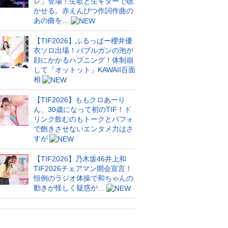
レ」登場！生歌と生ギターで聴
かせる。赤えんぴつ作詞作曲の
あの曲を…
【TIF2026】ふるっぱー櫻井優
衣ソロ出場！バブルガンの泡が
顔にかかるハプニング！体制崩
して「オットット」KAWAII百面
相
【TIF2026】ももクロあーり
ん、30歳になって初のTIF！ド
リンク飲むのもトークとパフォ
で飽きさせないエンタメ力はさ
すが
【TIF2026】乃木坂46井上和
TIF2026チェアマン開会宣言！
恒例のラジオ体操で和ちゃんの
動きが怪しく疑惑が…