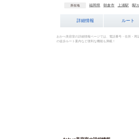
福岡県
朝倉市
上浦駅
[駅
所在地
詳細情報
ルート
おかべ美容室の詳細情報ページでは、電話番号・住所・周
の徒歩ルート案内など便利な機能も満載！