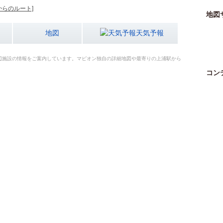
からのルート]
地図
地図
天気予報
辺施設の情報をご案内しています。マピオン独自の詳細地図や最寄りの上浦駅から
コン