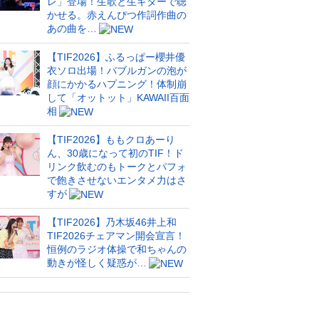
レ」登場！生歌と生ギターで聴
かせる。赤えんぴつ作詞作曲の
あの曲を…
【TIF2026】ふるっぱー櫻井優
衣ソロ出場！バブルガンの泡が
顔にかかるハプニング！体制崩
して「オットット」KAWAII百面
相
【TIF2026】ももクロあーり
ん、30歳になって初のTIF！ド
リンク飲むのもトークとパフォ
で飽きさせないエンタメ力はさ
すが
【TIF2026】乃木坂46井上和
TIF2026チェアマン開会宣言！
恒例のラジオ体操で和ちゃんの
動きが怪しく疑惑が…