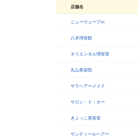
店舗名
ニューウェーブｍ
1
八木理容館
2
オリエンタル理容室
3
丸山美容院
4
サラヘアーメイク
5
サロン・ド・オー
6
きょっこ美容室
7
サンティールヘアー
8