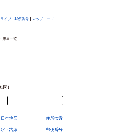
地図検索ならマピオントップ
ヘルプ
サイトマップ
ドライブ
郵便番号
マップコード
検索
・床屋一覧
を探す
今すぐ地図を見る
日本地図
住所検索
駅・路線
郵便番号