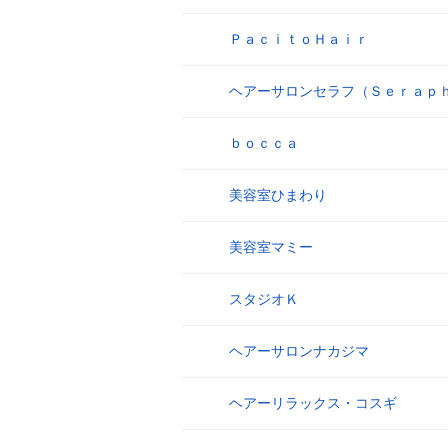
ＰａｃｉｔｏＨａｉｒ
9
ヘアーサロンセラフ（Ｓｅｒａｐ
10
ｂｏｃｃａ
11
美容室ひまわり
12
美容室マミー
13
スタジオＫ
14
ヘアーサロンナカジマ
15
ヘアーリラックス・コスギ
16