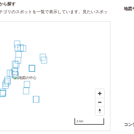
から探す
地図
テゴリのスポットを一覧で表示しています。見たいスポッ
26
22
21
23
18
28
27
10
8
7
13
16
17
2
1
6
5
3
4
9
11
12
14
15
19
20
24
25
29
30
3 km
コン