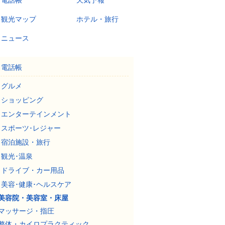
電話帳
天気予報
観光マップ
ホテル・旅行
ニュース
電話帳
グルメ
ショッピング
エンターテインメント
スポーツ･レジャー
宿泊施設・旅行
観光･温泉
ドライブ・カー用品
美容･健康･ヘルスケア
美容院・美容室・床屋
マッサージ・指圧
整体・カイロプラクティック