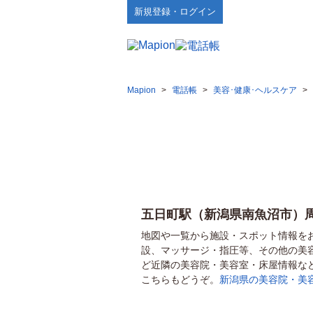
新規登録・ログイン
Mapion
>
電話帳
>
美容･健康･ヘルスケア
>
五日町駅（新潟県南魚沼市）
地図や一覧から施設・スポット情報を
設、マッサージ・指圧等、その他の美
ど近隣の美容院・美容室・床屋情報な
こちらもどうぞ。
新潟県の美容院・美