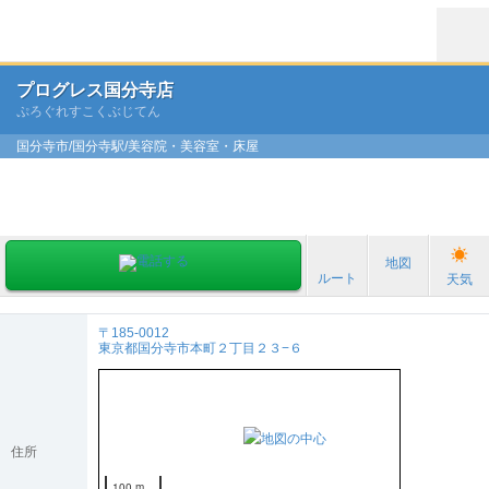
プログレス国分寺店
ぷろぐれすこくぶじてん
国分寺市/国分寺駅/美容院・美容室・床屋
地図
ルート
天気
〒185-0012
東京都国分寺市本町２丁目２３−６
住所
100 m