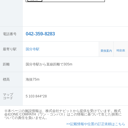
042-359-8283
電話番号
最寄り駅
国分寺駅
時刻表
乗換案内
距離
国分寺駅から直線距離で305m
標高
海抜
75
m
マップ
5 103 844*28
コード
※本ページの施設情報は、株式会社ナビットから提供を受けています。株式
会社ONE COMPATH（ワン・コンパス）はこの情報に基づいて生じた損害に
ついての責任を負いません。
>>記載情報や位置の訂正依頼はこちら