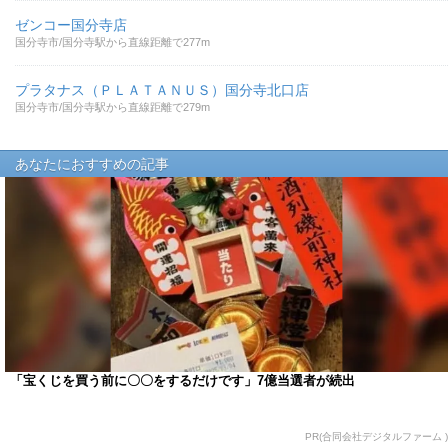
ゼンコー国分寺店
国分寺市/国分寺駅から直線距離で277m
プラタナス（ＰＬＡＴＡＮＵＳ）国分寺北口店
国分寺市/国分寺駅から直線距離で279m
あなたにおすすめの記事
「宝くじを買う前に〇〇をするだけです」7億当選者が続出
PR(合同会社デジタルファーム )