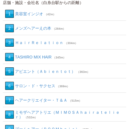
店舗・施設・会社名（白糸台駅からの距離）
1
美容室インジオ
（42m）
2
メンズヘアーえの本
（264m）
3
ＨａｉｒＲｅｌａｔｉｏｎ
（304m）
4
TASHIRO MIX HAIR
（345m）
5
アビエント（Ａｂｉｅｎｔｏｔ）
（363m）
6
サロン・ド・サクセス
（369m）
7
ヘアークリエイター・Ｔ＆Ａ
（515m）
ミモザヘアアトリエ（ＭＩＭＯＳＡｈａｉｒａｔｅｌｉｅ
8
ｒ）
（532m）