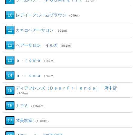
9
プームヘアー（ＰＯＯＭｈａｉｒ）
（573m）
10
レデイースルームブラウン
（649m）
11
カネコヘアーサロン
（651m）
12
ヘアーサロン イルカ
（661m）
13
ａ・ｒｏｍａ
（749m）
14
ａ・ｒｏｍａ
（749m）
ディアフレンズ（ＤｅａｒＦｒｉｅｎｄｓ） 府中店
15
（766m）
16
ナゴミ
（1,044m）
17
琴美容室
（1,103m）