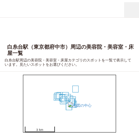
白糸台駅（東京都府中市）周辺の美容院・美容室・床
屋一覧
白糸台駅周辺の美容院・美容室・床屋カテゴリのスポットを一覧で表示して
います。見たいスポットをお選びください。
18
16
8
19
20
17
2
15
11
1
7
3
12
4
5
6
9
10
13
14
3 km