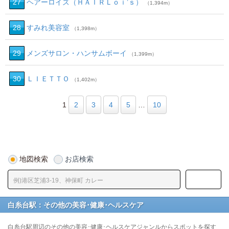
27
ヘアーロイズ（ＨＡＩＲＬｏｉ’ｓ）
（1,394m）
28
すみれ美容室
（1,398m）
29
メンズサロン・ハンサムボーイ
（1,399m）
30
ＬＩＥＴＴＯ
（1,402m）
1
2
3
4
5
…
10
地図検索
お店検索
白糸台駅：その他の美容･健康･ヘルスケア
白糸台駅周辺のその他の美容･健康･ヘルスケアジャンルからスポットを探す