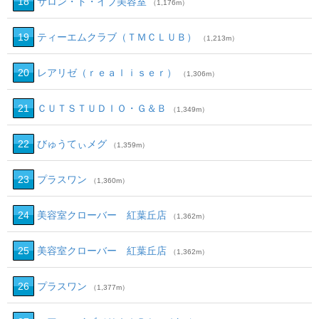
18
サロン・ド・イブ美容室
（1,176m）
19
ティーエムクラブ（ＴＭＣＬＵＢ）
（1,213m）
20
レアリゼ（ｒｅａｌｉｓｅｒ）
（1,306m）
21
ＣＵＴＳＴＵＤＩＯ・Ｇ＆Ｂ
（1,349m）
22
びゅうてぃメグ
（1,359m）
23
プラスワン
（1,360m）
24
美容室クローバー 紅葉丘店
（1,362m）
25
美容室クローバー 紅葉丘店
（1,362m）
26
プラスワン
（1,377m）