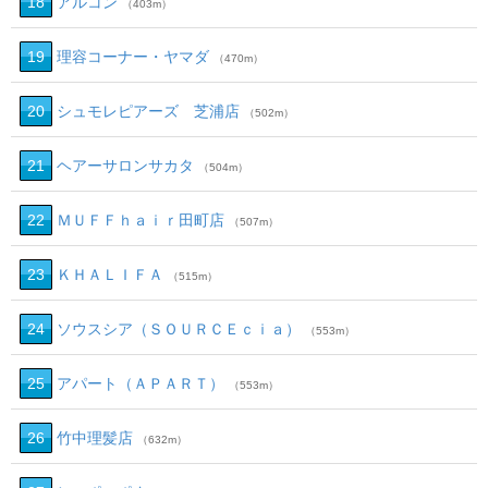
18
アルコン
（403m）
19
理容コーナー・ヤマダ
（470m）
20
シュモレピアーズ 芝浦店
（502m）
21
ヘアーサロンサカタ
（504m）
22
ＭＵＦＦｈａｉｒ田町店
（507m）
23
ＫＨＡＬＩＦＡ
（515m）
24
ソウスシア（ＳＯＵＲＣＥｃｉａ）
（553m）
25
アパート（ＡＰＡＲＴ）
（553m）
26
竹中理髪店
（632m）