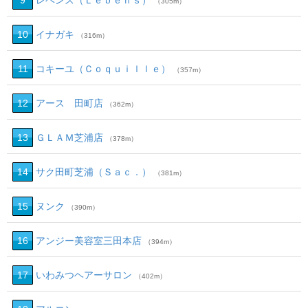
9
レベンス（Ｌｅｂｅｎｓ）
（305m）
10
イナガキ
（316m）
11
コキーユ（Ｃｏｑｕｉｌｌｅ）
（357m）
12
アース 田町店
（362m）
13
ＧＬＡＭ芝浦店
（378m）
14
サク田町芝浦（Ｓａｃ．）
（381m）
15
ヌンク
（390m）
16
アンジー美容室三田本店
（394m）
17
いわみつヘアーサロン
（402m）