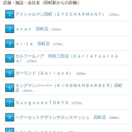
店舗・施設・会社名（田町駅からの距離）
1
アイシャルマン田町（ＥＹＥＣＨＡＲＭＡＮＴ）
（152m）
2
ａｎａｎ 田町店
（152m）
3
ｖｉ‐ｔａ 田町店
（173m）
カルフールノア 田町三田店（Ｃａｒｒｅｆｏｕｒｎｏ
4
ａ）
（175m）
5
ガーランド（Ｇａｒｌａｎｄ）
（203m）
キングマンバーバー（ＫＩＮＧＭＡＮＢＡＲＢＥＲ）田町
6
店
（213m）
7
ＳｕｎｇｏｏｓｅＴＯＫＹＯ
（277m）
8
ヘアーカットデザインサロンスマッシュ 田町店
（299m）