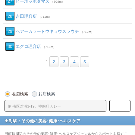
27
ヒーポッポタマス
（704m）
28
吉田理容所
（711m）
29
ヘアーカラートウキョウスラウチ
（712m）
30
エグロ理容店
（713m）
1
2
3
4
5
地図検索
お店検索
田町駅：その他の美容･健康･ヘルスケア
田町駅周辺のその他の美容･健康･ヘルスケアジャンルからスポットを探すこ