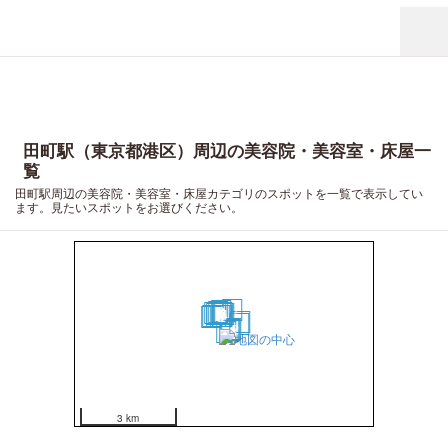
田町駅（東京都港区）周辺の美容院・美容室・床屋一
覧
田町駅周辺の美容院・美容室・床屋カテゴリのスポットを一覧で表示してい
ます。見たいスポットをお選びください。
17
8
10
16
6
9
5
4
15
7
3
1
2
18
20
19
12
11
13
14
3 km