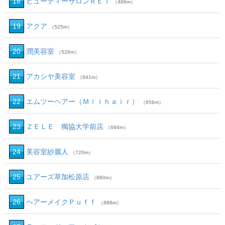
18
ビューティーサロンＲＥＩ
（486m）
19
アクア
（525m）
20
潤美容室
（526m）
21
アカシヤ美容室
（641m）
22
エムツーヘアー（Ｍｌｌｈａｉｒ）
（656m）
23
ＺＥＬＥ 獨協大学前店
（694m）
24
美容室紗麗人
（720m）
25
ユアーズ草加松原店
（880m）
26
ヘアーメイクＰｕｆｆ
（888m）