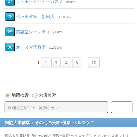
27
ラ・モードヘアーカズミ
（946m）
28
ベラ美容室 新田店
（1,001m）
29
美容室シャンティ
（1,020m）
30
オーヌマ理容室
（1,026m）
1
2
3
4
5
…
10
地図検索
お店検索
獨協大学前駅：その他の美容･健康･ヘルスケア
獨協大学前駅周辺のその他の美容･健康･ヘルスケアジャンルからスポットを