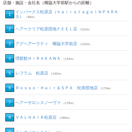
店舗・施設・会社名（獨協大学前駅からの距離）
インパークス松原店（ｈａｉｒｓｔａｇｅＩＮＰＡＲＫ
1
Ｓ）
（99m）
2
ヘアークリア松原団地ＦＥＥＬ店
（112m）
3
アグヘアーラティ 獨協大学前店
（123m）
4
理髪館ＨＩＲＡＫＡＷＡ
（132m）
5
レフラム 松原店
（142m）
6
Ｒｏｓｓｏ・Ｈａｉｒ＆ＳＰＡ 松原団地店
（173m）
7
ヘアーサロンスノーヴァ
（178m）
8
ＶＡＬＨＡＩＲ松原店
（196m）