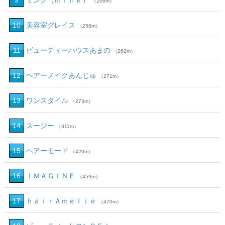
9
ミンク（ｍｉｎｋ）
（206m）
10
美容室グレイス
（258m）
11
ビューティーハウスあまの
（262m）
12
ヘアーメイクあんじゅ
（271m）
13
ワンスタイル
（273m）
14
スージー
（311m）
15
ヘアーモード
（420m）
16
ＩＭＡＧＩＮＥ
（459m）
17
ｈａｉｒＡｍｅｌｉｅ
（470m）