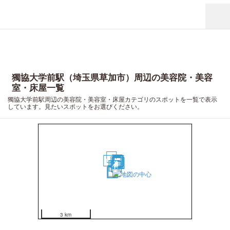
獨協大学前駅（埼玉県草加市）周辺の美容院・美容
室・床屋一覧
獨協大学前駅周辺の美容院・美容室・床屋カテゴリのスポットを一覧で表示
しています。見たいスポットをお選びください。
18
12
16
14
11
9
2
13
7
3
10
8
4
1
5
6
15
17
20
19
3 km