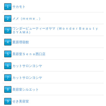
1
サカモト
2
メメ（ｍｅｍｅ．）
ワンダービューティーオヤマ（ＷｏｎｄｅｒＢｅａｕｔｙ
3
ＯＹＡＭＡ）
4
栗原理容館
5
美容室Ｓｅｎａ西口店
6
カットサロンヨシヤ
7
カットサロンヨシヤ
8
美容室シルエット
9
せき美容室