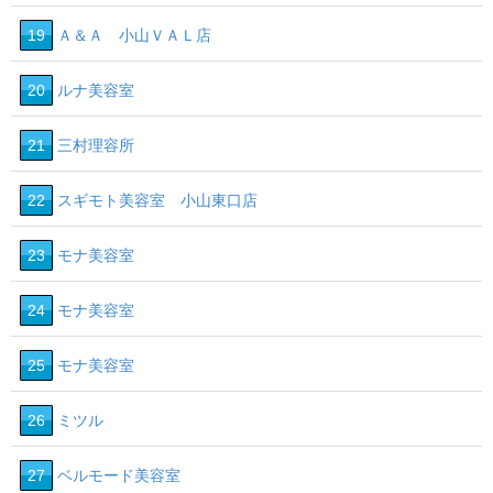
19
Ａ＆Ａ 小山ＶＡＬ店
20
ルナ美容室
21
三村理容所
22
スギモト美容室 小山東口店
23
モナ美容室
24
モナ美容室
25
モナ美容室
26
ミツル
27
ベルモード美容室