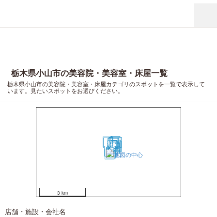
栃木県小山市の美容院・美容室・床屋一覧
栃木県小山市の美容院・美容室・床屋カテゴリのスポットを一覧で表示して
います。見たいスポットをお選びください。
16
3
10
19
1
4
8
15
2
5
6
7
18
11
14
9
12
13
17
20
3 km
店舗・施設・会社名