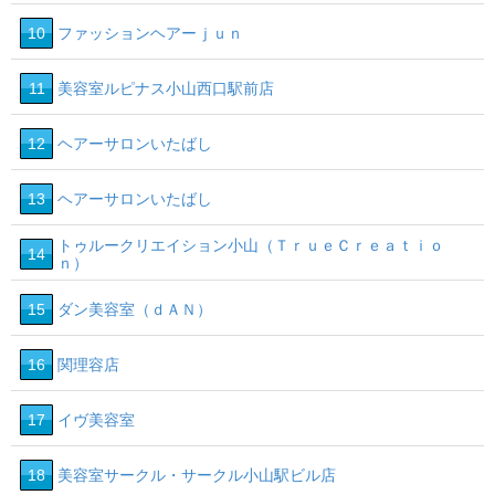
10
ファッションヘアーｊｕｎ
11
美容室ルピナス小山西口駅前店
12
ヘアーサロンいたばし
13
ヘアーサロンいたばし
トゥルークリエイション小山（ＴｒｕｅＣｒｅａｔｉｏ
14
ｎ）
15
ダン美容室（ｄＡＮ）
16
関理容店
17
イヴ美容室
18
美容室サークル・サークル小山駅ビル店