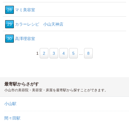
28
マミ美容室
29
カラーレシピ 小山天神店
30
高澤理容室
1
2
3
4
5
…
8
最寄駅からさがす
小山市の美容院・美容室・床屋を最寄駅から探すことができます。
小山駅
間々田駅