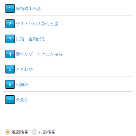
1
民宿松山石油
2
ゲストハウスみなと屋
3
民宿 金剛ばる
4
遊学リゾートきむきゅら
5
ときわや
6
山海荘
7
金見荘
地図検索
お店検索