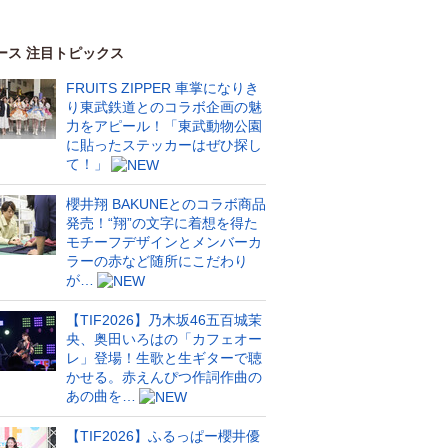
ース 注目トピックス
FRUITS ZIPPER 車掌になりき
り東武鉄道とのコラボ企画の魅
力をアピール！「東武動物公園
に貼ったステッカーはぜひ探し
て！」
櫻井翔 BAKUNEとのコラボ商品
発売！“翔”の文字に着想を得た
モチーフデザインとメンバーカ
ラーの赤など随所にこだわり
が…
【TIF2026】乃木坂46五百城茉
央、奥田いろはの「カフェオー
レ」登場！生歌と生ギターで聴
かせる。赤えんぴつ作詞作曲の
あの曲を…
【TIF2026】ふるっぱー櫻井優