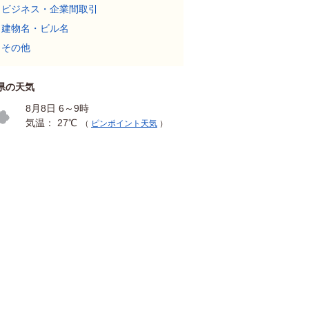
ビジネス・企業間取引
建物名・ビル名
その他
県の天気
8月8日 6～9時
気温： 27℃
（
ピンポイント天気
）