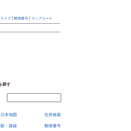
地図検索ならマピオントップ
ヘルプ
サイトマップ
ドライブ
郵便番号
マップコード
検索
を探す
今すぐ地図を見る
日本地図
住所検索
駅・路線
郵便番号