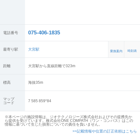
075-406-1835
電話番号
最寄り駅
大宮駅
時刻表
乗換案内
距離
大宮駅から直線距離で323m
標高
海抜
35
m
マップ
7 585 859*84
コード
※本ページの施設情報は、ジオテクノロジーズ株式会社およびその提携先か
ら提供を受けています。株式会社ONE COMPATH（ワン・コンパス）はこの
情報に基づいて生じた損害についての責任を負いません。
>>記載情報や位置の訂正依頼はこちら