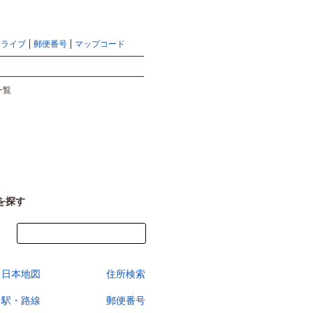
地図検索ならマピオントップ
ヘルプ
サイトマップ
ドライブ
郵便番号
マップコード
検索
一覧
を探す
今すぐ地図を見る
日本地図
住所検索
駅・路線
郵便番号