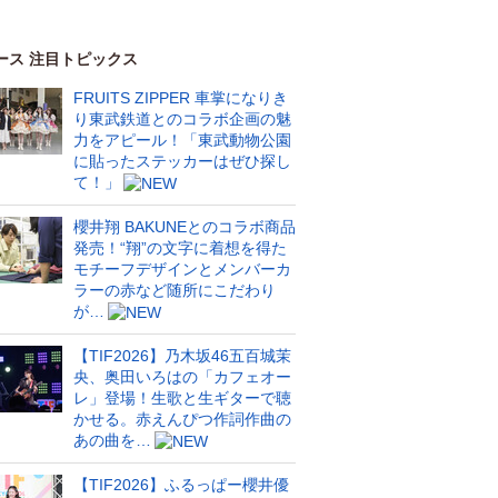
ース 注目トピックス
FRUITS ZIPPER 車掌になりき
り東武鉄道とのコラボ企画の魅
力をアピール！「東武動物公園
に貼ったステッカーはぜひ探し
て！」
櫻井翔 BAKUNEとのコラボ商品
発売！“翔”の文字に着想を得た
モチーフデザインとメンバーカ
ラーの赤など随所にこだわり
が…
【TIF2026】乃木坂46五百城茉
央、奥田いろはの「カフェオー
レ」登場！生歌と生ギターで聴
かせる。赤えんぴつ作詞作曲の
あの曲を…
【TIF2026】ふるっぱー櫻井優