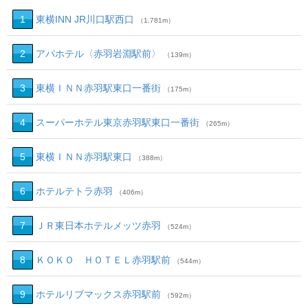
1
東横INN JR川口駅西口
（1,781m）
2
アパホテル〈赤羽岩淵駅前〉
（139m）
3
東横ＩＮＮ赤羽駅東口一番街
（175m）
4
スーパーホテル東京赤羽駅東口一番街
（265m）
5
東横ＩＮＮ赤羽駅東口
（388m）
6
ホテルテトラ赤羽
（406m）
7
ＪＲ東日本ホテルメッツ赤羽
（524m）
8
ＫＯＫＯ ＨＯＴＥＬ赤羽駅前
（544m）
9
ホテルリブマックス赤羽駅前
（592m）