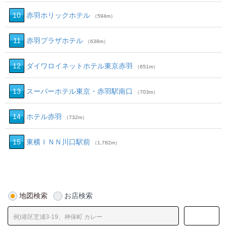
10
赤羽ホリックホテル
（594m）
11
赤羽プラザホテル
（638m）
12
ダイワロイネットホテル東京赤羽
（651m）
13
スーパーホテル東京・赤羽駅南口
（703m）
14
ホテル赤羽
（732m）
15
東横ＩＮＮ川口駅前
（1,782m）
地図検索
お店検索