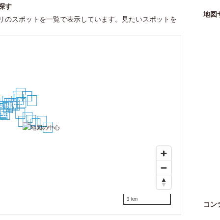
探す
地図
リのスポットを一覧で表示しています。見たいスポットを
27
19
16
17
12
9
26
6
30
18
11
10
7
22
15
14
28
29
24
23
25
20
4
13
1
3
2
8
5
21
3 km
コン