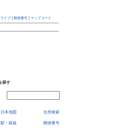
地図検索ならマピオントップ
ヘルプ
サイトマップ
ドライブ
郵便番号
マップコード
検索
を探す
今すぐ地図を見る
日本地図
住所検索
駅・路線
郵便番号