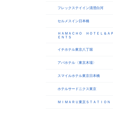
フレックステイイン清澄白河
17
セルメスイン日本橋
18
ＨＡＭＡＣＨＯ ＨＯＴＥＬ＆Ａ
19
ＥＮＴＳ
イチホテル東京八丁堀
20
アパホテル〈東京木場〉
21
スマイルホテル東京日本橋
22
ホテルサードニクス東京
23
ＭＩＭＡＲＵ東京ＳＴＡＴＩＯＮ
24