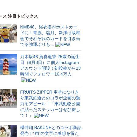
ース 注目トピックス
NMB48、浴衣姿がポストカー
ドに！青原、塩月、新澤は取材
会でそれぞれのカードを引き当
てる強運ぶりも…
乃木坂46 賀喜遥香 25歳の誕生
日（8月8日）に個人Instagram
アカウント開設！初投稿から23
時間でフォロワー16.4万人
FRUITS ZIPPER 車掌になりき
り東武鉄道とのコラボ企画の魅
力をアピール！「東武動物公園
に貼ったステッカーはぜひ探し
て！」
櫻井翔 BAKUNEとのコラボ商品
発売！“翔”の文字に着想を得た