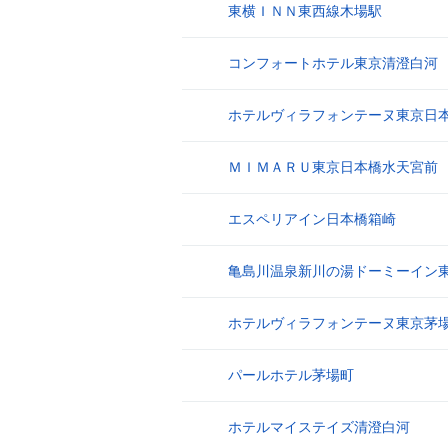
東横ＩＮＮ東西線木場駅
8
コンフォートホテル東京清澄白河
9
ホテルヴィラフォンテーヌ東京日
10
ＭＩＭＡＲＵ東京日本橋水天宮前
11
エスペリアイン日本橋箱崎
12
亀島川温泉新川の湯ドーミーイン
13
ホテルヴィラフォンテーヌ東京茅
14
パールホテル茅場町
15
ホテルマイステイズ清澄白河
16