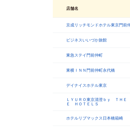
店舗名
京成リッチモンドホテル東京門前
1
ビジネスいいづか旅館
2
東急ステイ門前仲町
3
東横ＩＮＮ門前仲町永代橋
4
デイナイスホテル東京
5
ＬＹＵＲＯ東京清澄ｂｙ ＴＨＥ
6
Ｅ ＨＯＴＥＬＳ
ホテルリブマックス日本橋箱崎
7