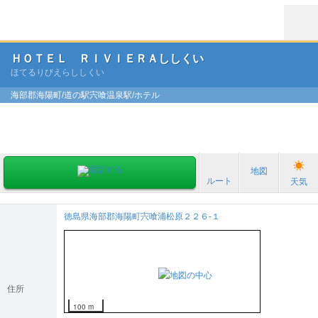
ＨＯＴＥＬ ＲＩＶＩＥＲＡししくい
ほてるりびえらししくい
海部郡海陽町/道の駅宍喰温泉駅/ホテル
地図
ルート
天気
徳島県海部郡海陽町宍喰浦松原２２６-１
住所
100 m