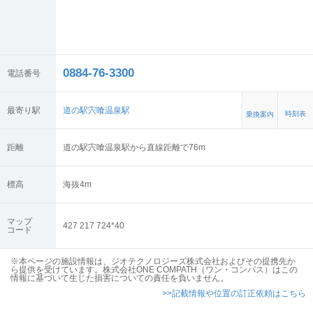
0884-76-3300
電話番号
最寄り駅
道の駅宍喰温泉駅
時刻表
乗換案内
距離
道の駅宍喰温泉駅から直線距離で76m
標高
海抜
4
m
マップ
427 217 724*40
コード
※本ページの施設情報は、ジオテクノロジーズ株式会社およびその提携先か
ら提供を受けています。株式会社ONE COMPATH（ワン・コンパス）はこの
情報に基づいて生じた損害についての責任を負いません。
>>記載情報や位置の訂正依頼はこちら