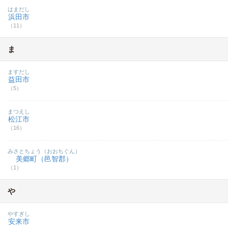
はまだし
浜田市
（11）
ま
ますだし
益田市
（5）
まつえし
松江市
（16）
みさとちょう（おおちぐん）
美郷町（邑智郡）
（1）
や
やすぎし
安来市