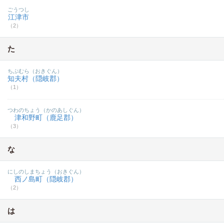
ごうつし
江津市
（2）
た
ちぶむら（おきぐん）
知夫村（隠岐郡）
（1）
つわのちょう（かのあしぐん）
津和野町（鹿足郡）
（3）
な
にしのしまちょう（おきぐん）
西ノ島町（隠岐郡）
（2）
は