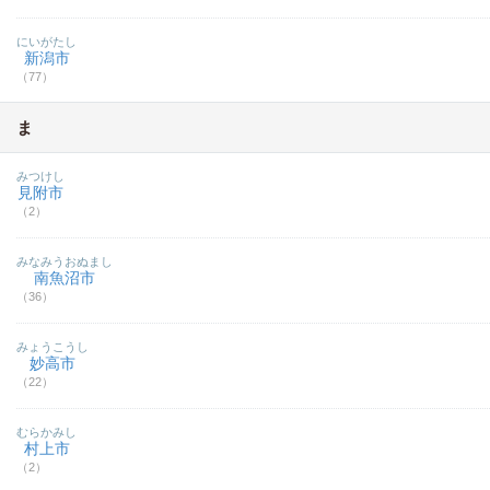
にいがたし
新潟市
（77）
ま
みつけし
見附市
（2）
みなみうおぬまし
南魚沼市
（36）
みょうこうし
妙高市
（22）
むらかみし
村上市
（2）