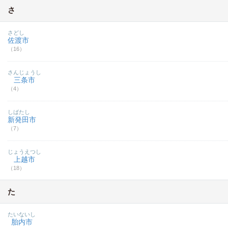
さ
さどし
佐渡市
（16）
さんじょうし
三条市
（4）
しばたし
新発田市
（7）
じょうえつし
上越市
（18）
た
たいないし
胎内市