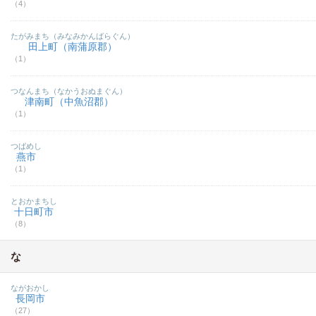
（4）
たがみまち（みなみかんばらぐん）
田上町（南蒲原郡）
（1）
つなんまち（なかうおぬまぐん）
津南町（中魚沼郡）
（1）
つばめし
燕市
（1）
とおかまちし
十日町市
（8）
な
ながおかし
長岡市
（27）