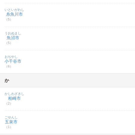
いといがわし
糸魚川市
（5）
うおぬまし
魚沼市
（5）
おぢやし
小千谷市
（6）
か
かしわざきし
柏崎市
（2）
ごせんし
五泉市
（1）