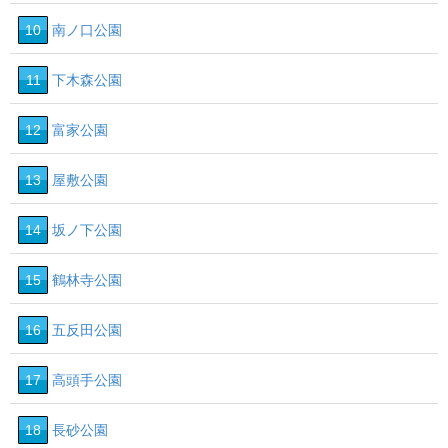
10
南ノ口公園
11
下木森公園
12
富家公園
13
屋敷公園
14
坂ノ下公園
15
鶴林寺公園
16
五反田公園
17
高頭手公園
18
長砂公園