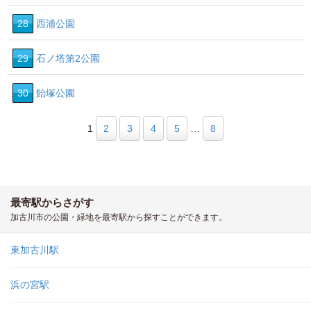
28
西浦公園
29
石ノ塔第2公園
30
飴塚公園
1
2
3
4
5
…
8
最寄駅からさがす
加古川市の公園・緑地を最寄駅から探すことができます。
東加古川駅
浜の宮駅