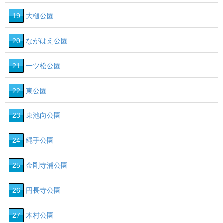
19
大樋公園
20
ながはえ公園
21
一ツ松公園
22
東公園
23
東池向公園
24
縄手公園
25
金剛寺浦公園
26
円長寺公園
27
木村公園