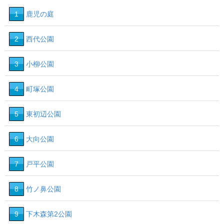
1
鹿児の庭
2
西代公園
3
小柳公園
4
町塚公園
5
東初辺公園
6
大向公園
7
戸平公園
8
竹ノ鼻公園
9
下木森第2公園