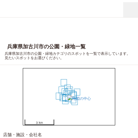
兵庫県加古川市の公園・緑地一覧
兵庫県加古川市の公園・緑地カテゴリのスポットを一覧で表示しています。
見たいスポットをお選びください。
20
6
12
2
1
5
14
3
4
7
8
19
9
15
13
11
10
16
17
18
3 km
店舗・施設・会社名