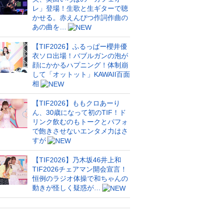
レ」登場！生歌と生ギターで聴
かせる。赤えんぴつ作詞作曲の
あの曲を…
【TIF2026】ふるっぱー櫻井優
衣ソロ出場！バブルガンの泡が
顔にかかるハプニング！体制崩
して「オットット」KAWAII百面
相
【TIF2026】ももクロあーり
ん、30歳になって初のTIF！ド
リンク飲むのもトークとパフォ
で飽きさせないエンタメ力はさ
すが
【TIF2026】乃木坂46井上和
TIF2026チェアマン開会宣言！
恒例のラジオ体操で和ちゃんの
動きが怪しく疑惑が…