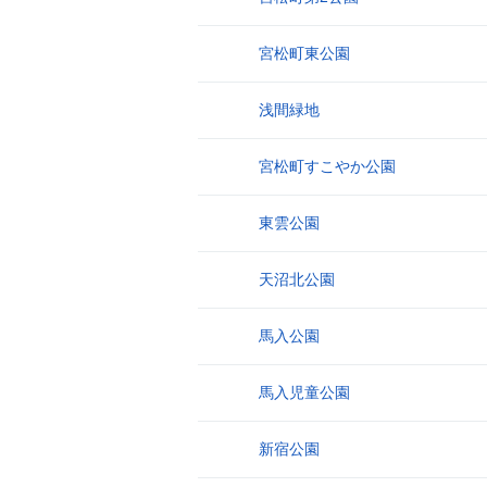
宮松町東公園
5
浅間緑地
6
宮松町すこやか公園
7
東雲公園
8
天沼北公園
9
馬入公園
10
馬入児童公園
11
新宿公園
12