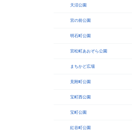
天沼公園
13
宮の前公園
14
明石町公園
15
宮松町あおぞら公園
16
まちかど広場
17
見附町公園
18
宝町西公園
19
宝町公園
20
紅谷町公園
21