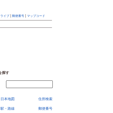
地図検索ならマピオントップ
ヘルプ
サイトマップ
ドライブ
郵便番号
マップコード
検索
を探す
今すぐ地図を見る
日本地図
住所検索
駅・路線
郵便番号