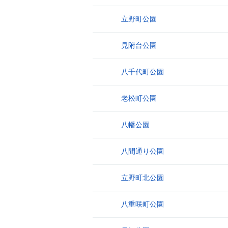
立野町公園
22
見附台公園
23
八千代町公園
24
老松町公園
25
八幡公園
26
八間通り公園
27
立野町北公園
28
八重咲町公園
29