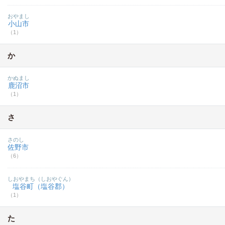
おやまし
小山市
（1）
か
かぬまし
鹿沼市
（1）
さ
さのし
佐野市
（6）
しおやまち（しおやぐん）
塩谷町（塩谷郡）
（1）
た