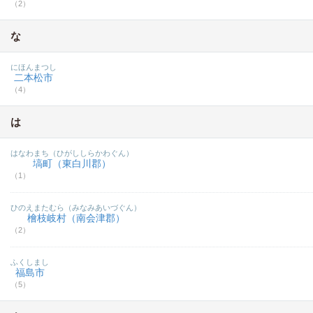
（2）
な
にほんまつし
二本松市
（4）
は
はなわまち（ひがししらかわぐん）
塙町（東白川郡）
（1）
ひのえまたむら（みなみあいづぐん）
檜枝岐村（南会津郡）
（2）
ふくしまし
福島市
（5）