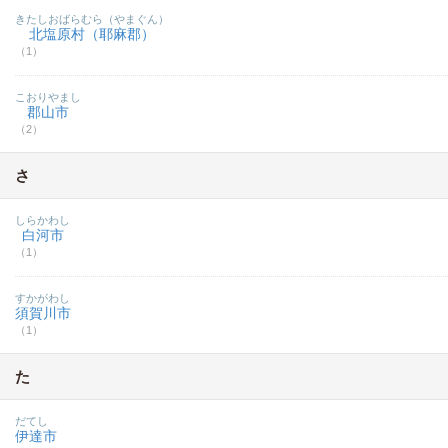
きたしおばらむら（やまぐん）
北塩原村（耶麻郡）
（1）
こおりやまし
郡山市
（2）
さ
しらかわし
白河市
（1）
すかがわし
須賀川市
（1）
た
だてし
伊達市