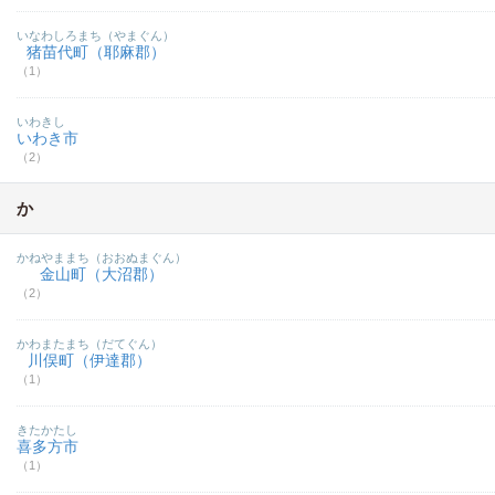
いなわしろまち（やまぐん）
猪苗代町（耶麻郡）
（1）
いわきし
いわき市
（2）
か
かねやままち（おおぬまぐん）
金山町（大沼郡）
（2）
かわまたまち（だてぐん）
川俣町（伊達郡）
（1）
きたかたし
喜多方市
（1）