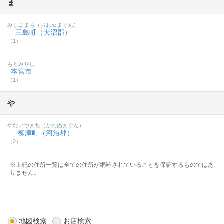
ま
みしままち（おおぬまぐん）
三島町（大沼郡）
（1）
もとみやし
本宮市
（1）
や
やないづまち（かわぬまぐん）
柳津町（河沼郡）
（2）
※上記の住所一覧は全ての住所が網羅されていることを保証するものではあ
りません。
地図検索
お店検索